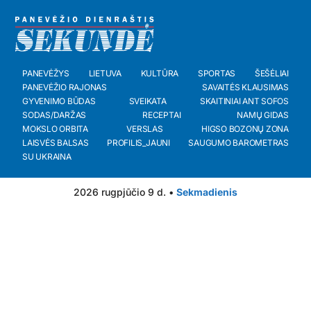
PANEVĖŽYS
LIETUVA
KULTŪRA
SPORTAS
ŠEŠĖLIAI
PANEVĖŽIO RAJONAS
SAVAITĖS KLAUSIMAS
GYVENIMO BŪDAS
SVEIKATA
SKAITINIAI ANT SOFOS
SODAS/DARŽAS
RECEPTAI
NAMŲ GIDAS
MOKSLO ORBITA
VERSLAS
HIGSO BOZONŲ ZONA
LAISVĖS BALSAS
PROFILIS_JAUNI
SAUGUMO BAROMETRAS
SU UKRAINA
2026 rugpjūčio 9 d. •
Sekmadienis