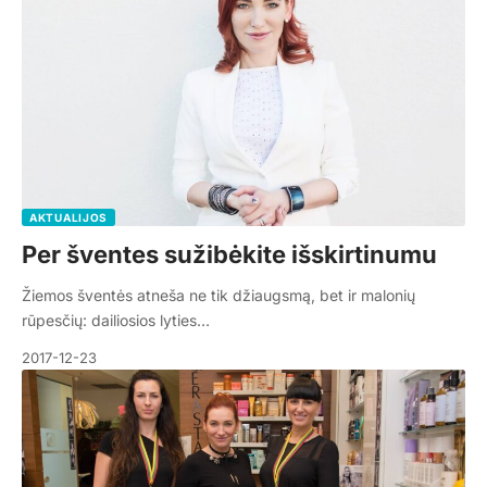
AKTUALIJOS
Per šventes sužibėkite išskirtinumu
Žiemos šventės atneša ne tik džiaugsmą, bet ir malonių
rūpesčių: dailiosios lyties…
2017-12-23