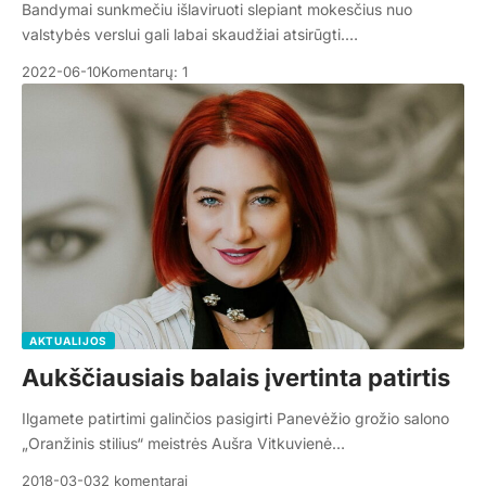
Bandymai sunkmečiu išlaviruoti slepiant mokesčius nuo
valstybės verslui gali labai skaudžiai atsirūgti.…
2022-06-10
Komentarų: 1
AKTUALIJOS
Aukščiausiais balais įvertinta patirtis
Ilgamete patirtimi galinčios pasigirti Panevėžio grožio salono
„Oranžinis stilius“ meistrės Aušra Vitkuvienė…
2018-03-03
2 komentarai