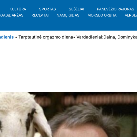
KULTŪRA
SPORTAS
ŠEŠĖLIAI
PANEVĖŽIO RAJONAS
ODAS/DARŽAS
RECEPTAI
NAMŲ GIDAS
MOKSLO ORBITA
VERSL
adienis
• Tarptautinė orgazmo diena
• Vardadieniai:
Daina
,
Dominyk