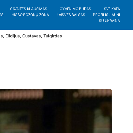
SAVAITĖS KLAUSIMAS
GYVENIMO BŪDAS
SVEIKATA
AS
HIGSO BOZONŲ ZONA
LAISVĖS BALSAS
PROFILIS_JAUNI
SU UKRAINA
as
,
Elidijus
,
Gustavas
,
Tulgirdas