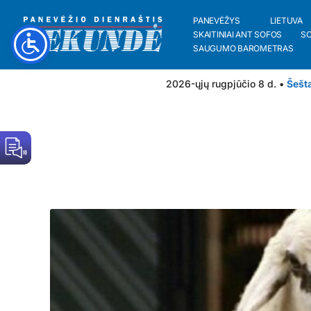
PANEVĖŽYS
LIETUVA
SKAITINIAI ANT SOFOS
S
SAUGUMO BAROMETRAS
2026-ųjų rugpjūčio 8 d. •
Šešt