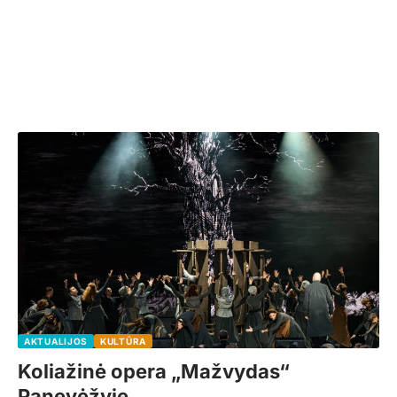
AKTUALIJOS
KULTŪRA
Koliažinė opera „Mažvydas“
Panevėžyje