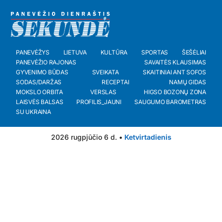
PANEVĖŽYS
LIETUVA
KULTŪRA
SPORTAS
ŠEŠĖLIAI
PANEVĖŽIO RAJONAS
SAVAITĖS KLAUSIMAS
GYVENIMO BŪDAS
SVEIKATA
SKAITINIAI ANT SOFOS
SODAS/DARŽAS
RECEPTAI
NAMŲ GIDAS
MOKSLO ORBITA
VERSLAS
HIGSO BOZONŲ ZONA
LAISVĖS BALSAS
PROFILIS_JAUNI
SAUGUMO BAROMETRAS
SU UKRAINA
2026 rugpjūčio 6 d. •
Ketvirtadienis