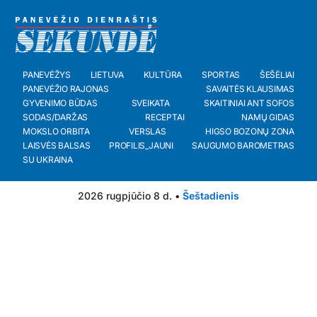
PANEVĖŽYS
LIETUVA
KULTŪRA
SPORTAS
ŠEŠĖLIAI
PANEVĖŽIO RAJONAS
SAVAITĖS KLAUSIMAS
GYVENIMO BŪDAS
SVEIKATA
SKAITINIAI ANT SOFOS
SODAS/DARŽAS
RECEPTAI
NAMŲ GIDAS
MOKSLO ORBITA
VERSLAS
HIGSO BOZONŲ ZONA
LAISVĖS BALSAS
PROFILIS_JAUNI
SAUGUMO BAROMETRAS
SU UKRAINA
2026 rugpjūčio 8 d. •
Šeštadienis