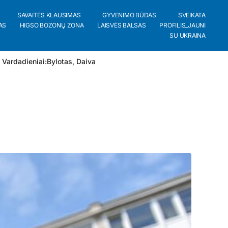
SAVAITĖS KLAUSIMAS
GYVENIMO BŪDAS
SVEIKATA
AS
HIGSO BOZONŲ ZONA
LAISVĖS BALSAS
PROFILIS_JAUNI
SU UKRAINA
 Vardadieniai:
Bylotas
,
Daiva