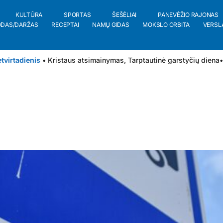
KULTŪRA
SPORTAS
ŠEŠĖLIAI
PANEVĖŽIO RAJONAS
ODAS/DARŽAS
RECEPTAI
NAMŲ GIDAS
MOKSLO ORBITA
VERSL
tvirtadienis
• Kristaus atsimainymas, Tarptautinė garstyčių diena
•