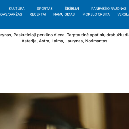
KULTŪRA
SPORTAS
ŠEŠĖLIAI
PANEVĖŽIO RAJONAS
ODAS/DARŽAS
RECEPTAI
NAMŲ GIDAS
MOKSLO ORBITA
VERSL
rynas, Paskutinioji perkūno diena, Tarptautinė apatinių drabužių d
Asterija
,
Astra
,
Laima
,
Laurynas
,
Norimantas