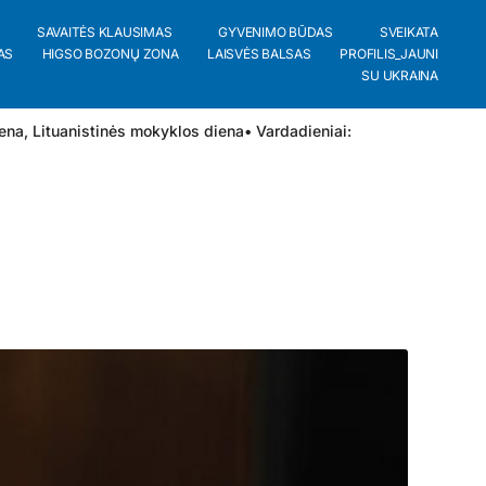
SAVAITĖS KLAUSIMAS
GYVENIMO BŪDAS
SVEIKATA
AS
HIGSO BOZONŲ ZONA
LAISVĖS BALSAS
PROFILIS_JAUNI
SU UKRAINA
iena, Lituanistinės mokyklos diena
• Vardadieniai: