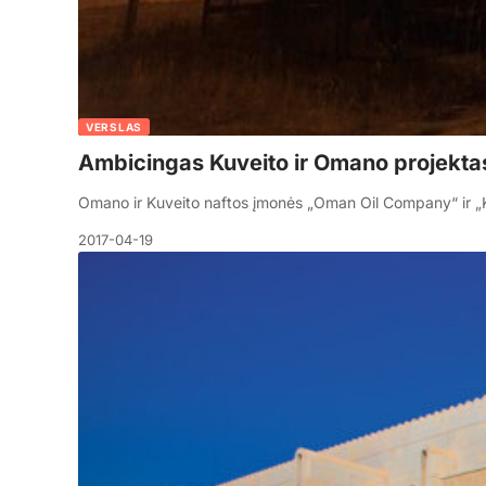
VERSLAS
Ambicingas Kuveito ir Omano projekta
Omano ir Kuveito naftos įmonės „Oman Oil Company“ ir „
2017-04-19