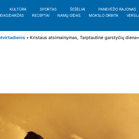
KULTŪRA
SPORTAS
ŠEŠĖLIAI
PANEVĖŽIO RAJONAS
ODAS/DARŽAS
RECEPTAI
NAMŲ GIDAS
MOKSLO ORBITA
VERSL
tvirtadienis
• Kristaus atsimainymas, Tarptautinė garstyčių diena
•