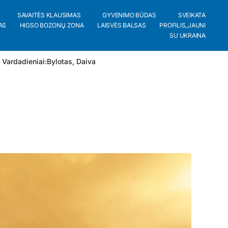
SAVAITĖS KLAUSIMAS
GYVENIMO BŪDAS
SVEIKATA
AS
HIGSO BOZONŲ ZONA
LAISVĖS BALSAS
PROFILIS_JAUNI
SU UKRAINA
 Vardadieniai:
Bylotas
,
Daiva