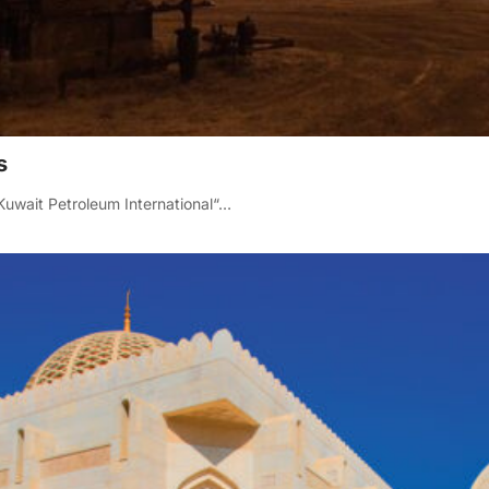
s
Kuwait Petroleum International“…