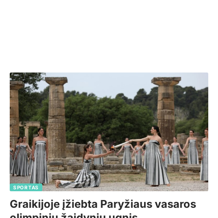
SPORTAS
Graikijoje įžiebta Paryžiaus vasaros
olimpinių žaidynių ugnis