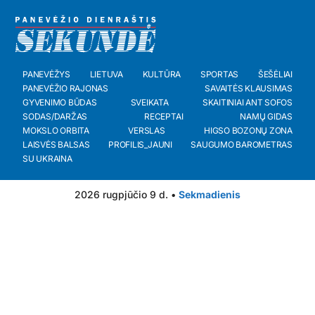
PANEVĖŽYS
LIETUVA
KULTŪRA
SPORTAS
ŠEŠĖLIAI
PANEVĖŽIO RAJONAS
SAVAITĖS KLAUSIMAS
GYVENIMO BŪDAS
SVEIKATA
SKAITINIAI ANT SOFOS
SODAS/DARŽAS
RECEPTAI
NAMŲ GIDAS
MOKSLO ORBITA
VERSLAS
HIGSO BOZONŲ ZONA
LAISVĖS BALSAS
PROFILIS_JAUNI
SAUGUMO BAROMETRAS
SU UKRAINA
2026 rugpjūčio 9 d. •
Sekmadienis