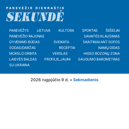
PANEVĖŽYS
LIETUVA
KULTŪRA
SPORTAS
ŠEŠĖLIAI
PANEVĖŽIO RAJONAS
SAVAITĖS KLAUSIMAS
GYVENIMO BŪDAS
SVEIKATA
SKAITINIAI ANT SOFOS
SODAS/DARŽAS
RECEPTAI
NAMŲ GIDAS
MOKSLO ORBITA
VERSLAS
HIGSO BOZONŲ ZONA
LAISVĖS BALSAS
PROFILIS_JAUNI
SAUGUMO BAROMETRAS
SU UKRAINA
2026 rugpjūčio 9 d. •
Sekmadienis