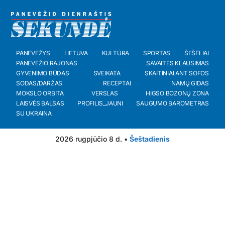
PANEVĖŽYS
LIETUVA
KULTŪRA
SPORTAS
ŠEŠĖLIAI
PANEVĖŽIO RAJONAS
SAVAITĖS KLAUSIMAS
GYVENIMO BŪDAS
SVEIKATA
SKAITINIAI ANT SOFOS
SODAS/DARŽAS
RECEPTAI
NAMŲ GIDAS
MOKSLO ORBITA
VERSLAS
HIGSO BOZONŲ ZONA
LAISVĖS BALSAS
PROFILIS_JAUNI
SAUGUMO BAROMETRAS
SU UKRAINA
2026 rugpjūčio 8 d. •
Šeštadienis