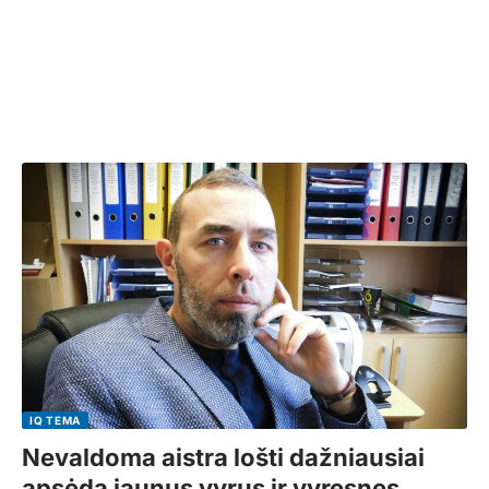
IQ TEMA
Nevaldoma aistra lošti dažniausiai
apsėda jaunus vyrus ir vyresnes