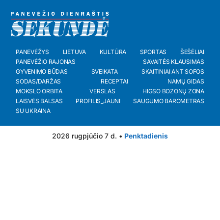
PANEVĖŽYS
LIETUVA
KULTŪRA
SPORTAS
ŠEŠĖLIAI
PANEVĖŽIO RAJONAS
SAVAITĖS KLAUSIMAS
GYVENIMO BŪDAS
SVEIKATA
SKAITINIAI ANT SOFOS
SODAS/DARŽAS
RECEPTAI
NAMŲ GIDAS
MOKSLO ORBITA
VERSLAS
HIGSO BOZONŲ ZONA
LAISVĖS BALSAS
PROFILIS_JAUNI
SAUGUMO BAROMETRAS
SU UKRAINA
2026 rugpjūčio 7 d. •
Penktadienis