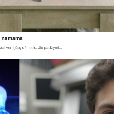
as namams
krai verti jūsų dėmesio. Jie pasižymi…