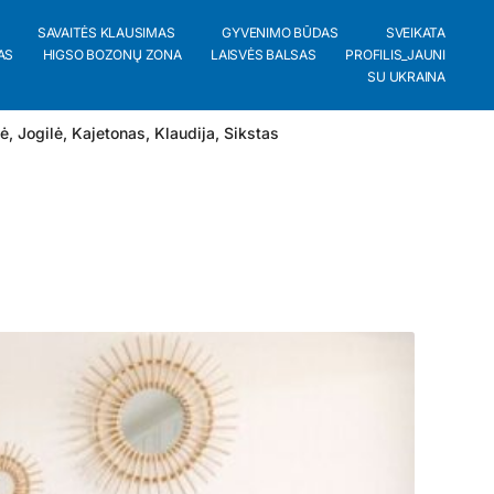
SAVAITĖS KLAUSIMAS
GYVENIMO BŪDAS
SVEIKATA
AS
HIGSO BOZONŲ ZONA
LAISVĖS BALSAS
PROFILIS_JAUNI
SU UKRAINA
lė
,
Jogilė
,
Kajetonas
,
Klaudija
,
Sikstas