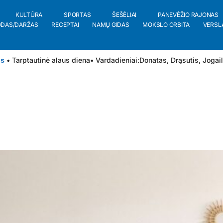
KULTŪRA
SPORTAS
ŠEŠĖLIAI
PANEVĖŽIO RAJONAS
ODAS/DARŽAS
RECEPTAI
NAMŲ GIDAS
MOKSLO ORBITA
VERSL
is
• Tarptautinė alaus diena
• Vardadieniai:
Donatas
,
Drąsutis
,
Jogai