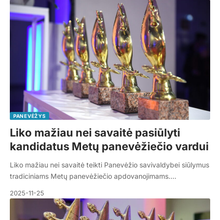
PANEVĖŽYS
Liko mažiau nei savaitė pasiūlyti
kandidatus Metų panevėžiečio vardui
Liko mažiau nei savaitė teikti Panevėžio savivaldybei siūlymus
tradiciniams Metų panevėžiečio apdovanojimams.…
2025-11-25