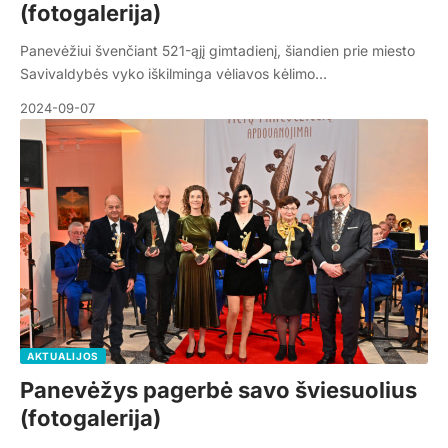
(fotogalerija)
Panevėžiui švenčiant 521-ąjį gimtadienį, šiandien prie miesto
Savivaldybės vyko iškilminga vėliavos kėlimo…
2024-09-07
AKTUALIJOS
Panevėžys pagerbė savo šviesuolius
(fotogalerija)