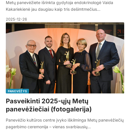
Metų panevėžiete išrinkta gydytoja endokrinologė Vaida
Kakariekienė jau daugiau kaip tris dešimtmečius…
2025-12-26
PANEVĖŽYS
Pasveikinti 2025-ųjų Metų
panevėžiečiai (fotogalerija)
Panevėžio kultūros centre įvyko iškilminga Metų panevėžiečių
pagerbimo ceremonija – vienas svarbiausių…