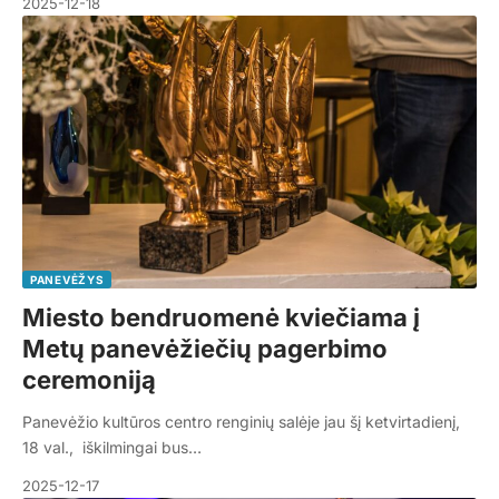
2025-12-18
PANEVĖŽYS
Miesto bendruomenė kviečiama į
Metų panevėžiečių pagerbimo
ceremoniją
Panevėžio kultūros centro renginių salėje jau šį ketvirtadienį,
18 val., iškilmingai bus…
2025-12-17