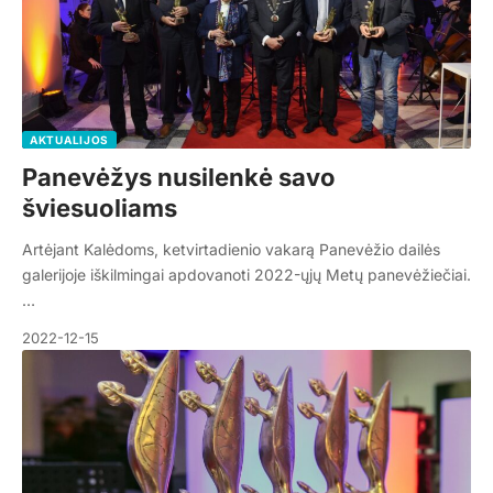
AKTUALIJOS
Panevėžys nusilenkė savo
šviesuoliams
Artėjant Kalėdoms, ketvirtadienio vakarą Panevėžio dailės
galerijoje iškilmingai apdovanoti 2022-ųjų Metų panevėžiečiai.
…
2022-12-15