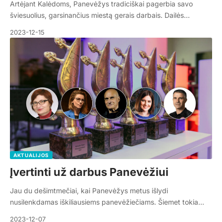
Artėjant Kalėdoms, Panevėžys tradiciškai pagerbia savo
šviesuolius, garsinančius miestą gerais darbais. Dailės…
2023-12-15
AKTUALIJOS
Įvertinti už darbus Panevėžiui
Jau du dešimtmečiai, kai Panevėžys metus išlydi
nusilenkdamas iškiliausiems panevėžiečiams. Šiemet tokia…
2023-12-07