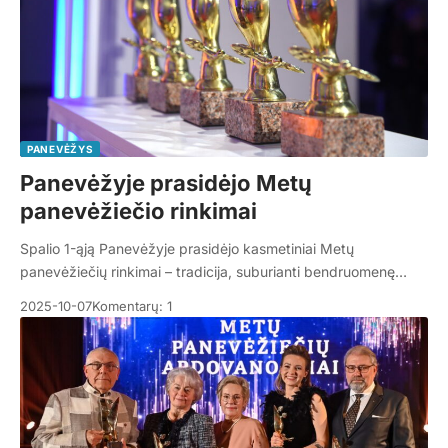
PANEVĖŽYS
Panevėžyje prasidėjo Metų
panevėžiečio rinkimai
Spalio 1-ąją Panevėžyje prasidėjo kasmetiniai Metų
panevėžiečių rinkimai – tradicija, suburianti bendruomenę…
2025-10-07
Komentarų: 1