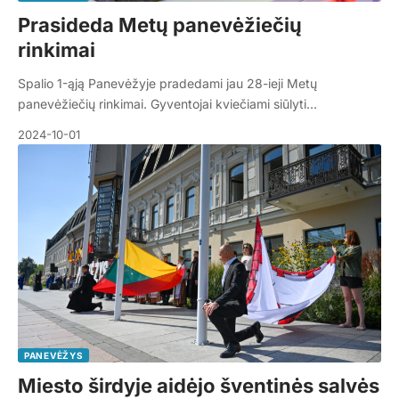
Prasideda Metų panevėžiečių
rinkimai
Spalio 1-ąją Panevėžyje pradedami jau 28-ieji Metų
panevėžiečių rinkimai. Gyventojai kviečiami siūlyti…
2024-10-01
PANEVĖŽYS
Miesto širdyje aidėjo šventinės salvės