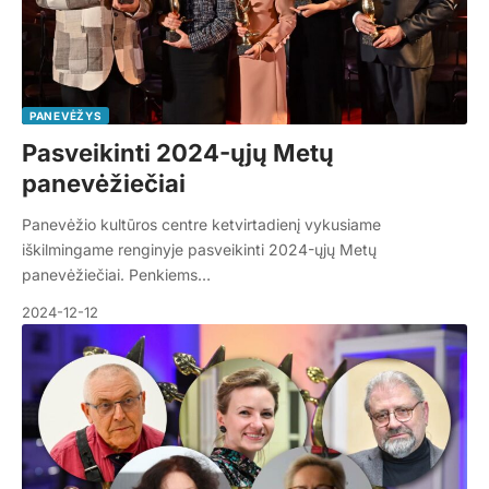
PANEVĖŽYS
Pasveikinti 2024-ųjų Metų
panevėžiečiai
Panevėžio kultūros centre ketvirtadienį vykusiame
iškilmingame renginyje pasveikinti 2024-ųjų Metų
panevėžiečiai. Penkiems…
2024-12-12