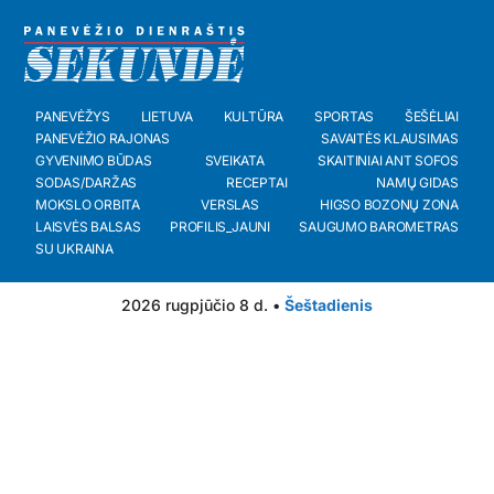
PANEVĖŽYS
LIETUVA
KULTŪRA
SPORTAS
ŠEŠĖLIAI
PANEVĖŽIO RAJONAS
SAVAITĖS KLAUSIMAS
GYVENIMO BŪDAS
SVEIKATA
SKAITINIAI ANT SOFOS
SODAS/DARŽAS
RECEPTAI
NAMŲ GIDAS
MOKSLO ORBITA
VERSLAS
HIGSO BOZONŲ ZONA
LAISVĖS BALSAS
PROFILIS_JAUNI
SAUGUMO BAROMETRAS
SU UKRAINA
2026 rugpjūčio 8 d. •
Šeštadienis