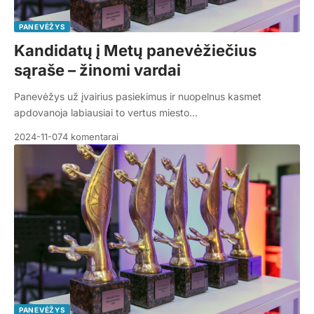
PANEVĖŽYS
Kandidatų į Metų panevėžiečius
sąraše – žinomi vardai
Panevėžys už įvairius pasiekimus ir nuopelnus kasmet
apdovanoja labiausiai to vertus miesto…
2024-11-07
4 komentarai
PANEVĖŽYS