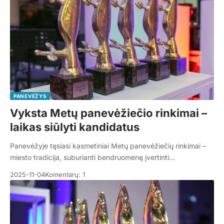
PANEVĖŽYS
Vyksta Metų panevėžiečio rinkimai –
laikas siūlyti kandidatus
Panevėžyje tęsiasi kasmetiniai Metų panevėžiečių rinkimai –
miesto tradicija, suburianti bendruomenę įvertinti…
2025-11-04
Komentarų: 1