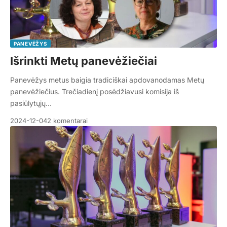
PANEVĖŽYS
Išrinkti Metų panevėžiečiai
Panevėžys metus baigia tradiciškai apdovanodamas Metų
panevėžiečius. Trečiadienį posėdžiavusi komisija iš
pasiūlytųjų…
2024-12-04
2 komentarai