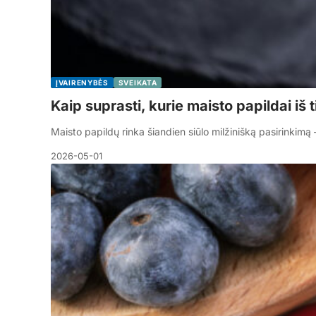
ĮVAIRENYBĖS
SVEIKATA
Kaip suprasti, kurie maisto papildai iš 
Maisto papildų rinka šiandien siūlo milžinišką pasirinkimą 
2026-05-01