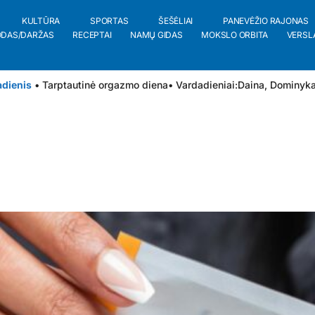
KULTŪRA
SPORTAS
ŠEŠĖLIAI
PANEVĖŽIO RAJONAS
ODAS/DARŽAS
RECEPTAI
NAMŲ GIDAS
MOKSLO ORBITA
VERSL
adienis
• Tarptautinė orgazmo diena
• Vardadieniai:
Daina
,
Dominyk