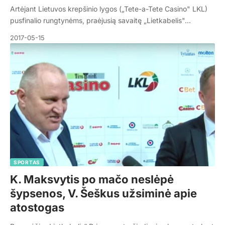
Artėjant Lietuvos krepšinio lygos („Tete-a-Tete Casino" LKL)
pusfinalio rungtynėms, praėjusią savaitę „Lietkabelis"…
2017-05-15
SPORTAS
K. Maksvytis po mačo neslėpė
šypsenos, V. Šeškus užsiminė apie
atostogas