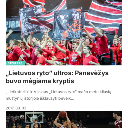
SPORTAS
„Lietuvos ryto“ ultros: Panevėžys
buvo mėgiama kryptis
„Lietkabelio“ ir Vilniaus „Lietuvos ryto“ mačo metu kilusių
muštynių istorijoje išklausyti beveik…
2017-03-03