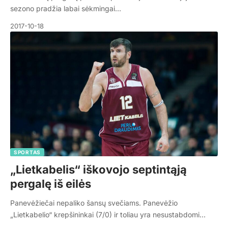
sezono pradžia labai sėkmingai…
2017-10-18
SPORTAS
„Lietkabelis“ iškovojo septintąją
pergalę iš eilės
Panevėžiečai nepaliko šansų svečiams. Panevėžio
„Lietkabelio“ krepšininkai (7/0) ir toliau yra nesustabdomi…