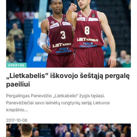
SPORTAS
„Lietkabelis” iškovojo šeštąją pergalę
paeiliui
Pergalingas Panevėžio „Lietkabelio“ žygis tęsiasi.
Panevėžiečiai savo laimėtų rungtynių seriją Lietuvos
krepšinio…
2017-10-08