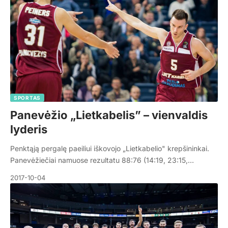
SPORTAS
Panevėžio „Lietkabelis” – vienvaldis
lyderis
Penktąją pergalę paeiliui iškovojo „Lietkabelio" krepšininkai.
Panevėžiečiai namuose rezultatu 88:76 (14:19, 23:15,…
2017-10-04