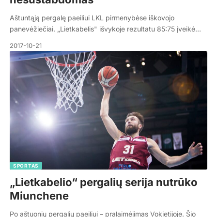
Aštuntąją pergalę paeiliui LKL pirmenybėse iškovojo
panevėžiečiai. „Lietkabelis" išvykoje rezultatu 85:75 įveikė…
2017-10-21
SPORTAS
„Lietkabelio“ pergalių serija nutrūko
Miunchene
Po aštuonių pergalių paeiliui – pralaimėjimas Vokietijoje. Šio