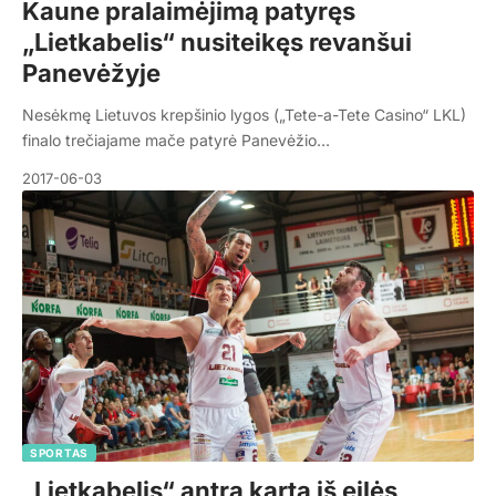
Kaune pralaimėjimą patyręs
„Lietkabelis“ nusiteikęs revanšui
Panevėžyje
Nesėkmę Lietuvos krepšinio lygos („Tete-a-Tete Casino“ LKL)
finalo trečiajame mače patyrė Panevėžio…
2017-06-03
SPORTAS
„Lietkabelis“ antrą kartą iš eilės