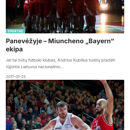
SPORTAS
Panevėžyje – Miuncheno „Bayern“
ekipa
Jei tai būtų futbolo klubas, Andrius Kubilius turėtų pradėti
rūpintis Lietuvos nacionalinio…
2017-01-25