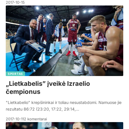
2017-10-15
SPORTAS
„Lietkabelis” įveikė Izraelio
čempionus
"Lietkabelio" krepšininkai ir toliau nesustabdomi. Namuose jie
rezultatu 86:72 (23:20, 17:22, 29:14,…
2017-10-11
2 komentarai