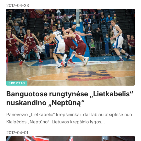
2017-04-23
SPORTAS
Banguotose rungtynėse „Lietkabelis“
nuskandino „Neptūną“
Panevėžio „Lietkabelio“ krepšininkai dar labiau atsiplėšė nuo
Klaipėdos „Neptūno“ Lietuvos krepšinio lygos…
2017-04-01