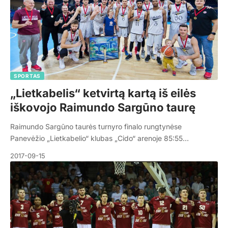
SPORTAS
„Lietkabelis“ ketvirtą kartą iš eilės
iškovojo Raimundo Sargūno taurę
Raimundo Sargūno taurės turnyro finalo rungtynėse
Panevėžio „Lietkabelio“ klubas „Cido“ arenoje 85:55…
2017-09-15