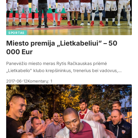
SPORTAS
Miesto premija „Lietkabeliui” – 50
000 Eur
Panevėžio miesto meras Rytis Račkauskas priėmė
„Lietkabelio" klubo krepšininkus, trenerius bei vadovus,…
2017-06-12
Komentarų: 1