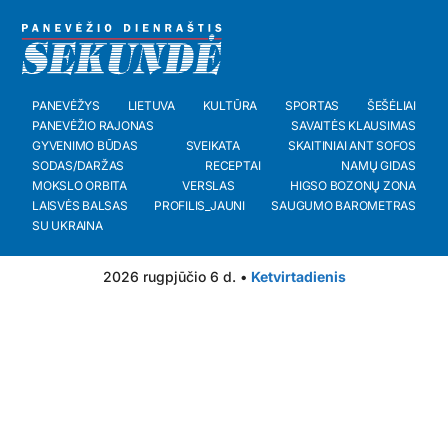
PANEVĖŽYS
LIETUVA
KULTŪRA
SPORTAS
ŠEŠĖLIAI
PANEVĖŽIO RAJONAS
SAVAITĖS KLAUSIMAS
GYVENIMO BŪDAS
SVEIKATA
SKAITINIAI ANT SOFOS
SODAS/DARŽAS
RECEPTAI
NAMŲ GIDAS
MOKSLO ORBITA
VERSLAS
HIGSO BOZONŲ ZONA
LAISVĖS BALSAS
PROFILIS_JAUNI
SAUGUMO BAROMETRAS
SU UKRAINA
2026 rugpjūčio 6 d. •
Ketvirtadienis