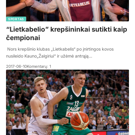
SPORTAS
“Lietkabelio” krepšininkai sutikti kaip
čempionai
Nors krepšinio klubas „Lietkabelis“ po įnirtingos kovos
nusileido Kauno„Žalgiriui“ ir užėmė antrąją…
2017-06-10
Komentarų: 1