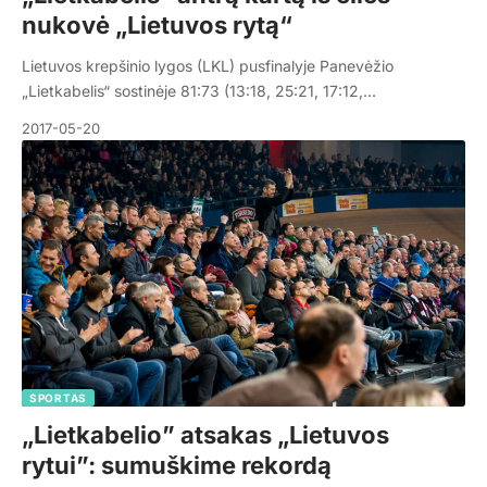
nukovė „Lietuvos rytą“
Lietuvos krepšinio lygos (LKL) pusfinalyje Panevėžio
„Lietkabelis“ sostinėje 81:73 (13:18, 25:21, 17:12,…
2017-05-20
SPORTAS
„Lietkabelio” atsakas „Lietuvos
rytui”: sumuškime rekordą