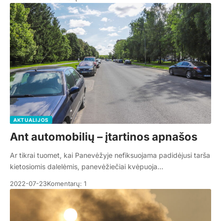
AKTUALIJOS
Ant automobilių – įtartinos apnašos
Ar tikrai tuomet, kai Panevėžyje nefiksuojama padidėjusi tarša
kietosiomis dalelėmis, panevėžiečiai kvėpuoja…
2022-07-23
Komentarų: 1