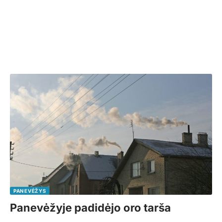
PANEVĖŽYS
Panevėžyje padidėjo oro tarša