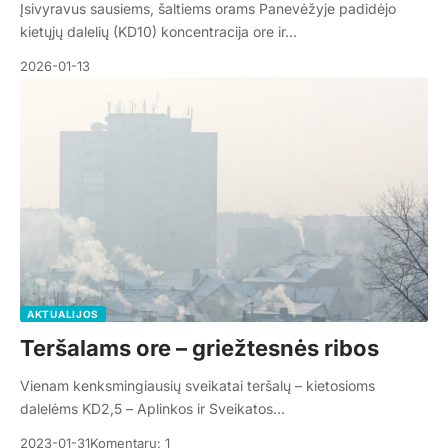
Įsivyravus sausiems, šaltiems orams Panevėžyje padidėjo
kietųjų dalelių (KD10) koncentracija ore ir…
2026-01-13
AKTUALIJOS
Teršalams ore – griežtesnės ribos
Vienam kenksmingiausių sveikatai teršalų – kietosioms
dalelėms KD2,5 – Aplinkos ir Sveikatos…
2023-01-31
Komentarų: 1