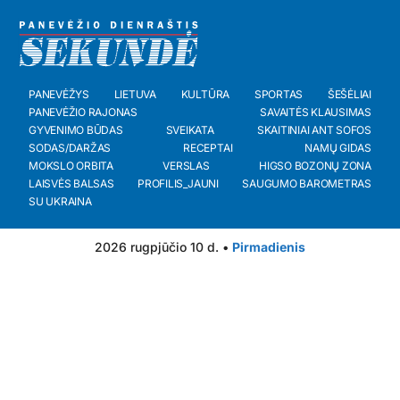
PANEVĖŽYS
LIETUVA
KULTŪRA
SPORTAS
ŠEŠĖLIAI
PANEVĖŽIO RAJONAS
SAVAITĖS KLAUSIMAS
GYVENIMO BŪDAS
SVEIKATA
SKAITINIAI ANT SOFOS
SODAS/DARŽAS
RECEPTAI
NAMŲ GIDAS
MOKSLO ORBITA
VERSLAS
HIGSO BOZONŲ ZONA
LAISVĖS BALSAS
PROFILIS_JAUNI
SAUGUMO BAROMETRAS
SU UKRAINA
2026 rugpjūčio 10 d. •
Pirmadienis