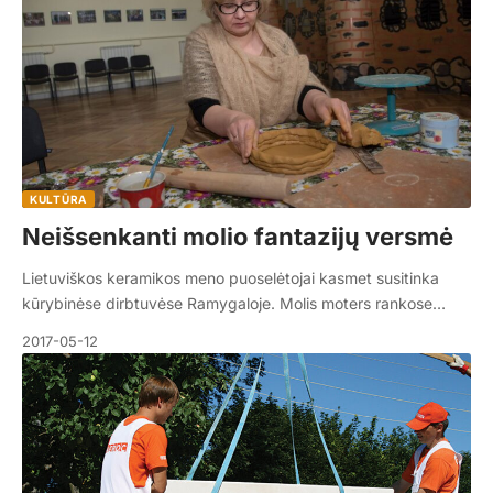
KULTŪRA
Neišsenkanti molio fantazijų versmė
Lietuviškos keramikos meno puoselėtojai kasmet susitinka
kūrybinėse dirbtuvėse Ramygaloje. Molis moters rankose…
2017-05-12