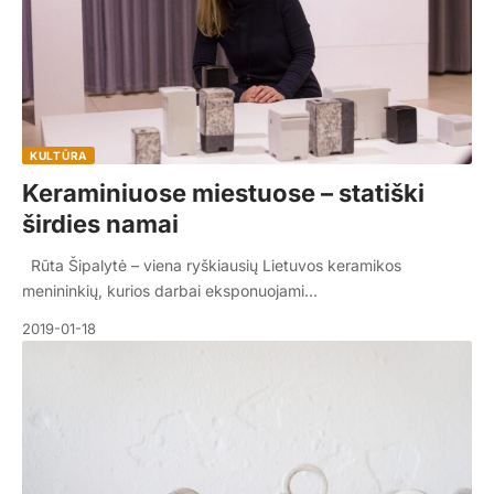
KULTŪRA
Keraminiuose miestuose – statiški
širdies namai
Rūta Šipalytė – viena ryškiausių Lietuvos keramikos
menininkių, kurios darbai eksponuojami…
2019-01-18