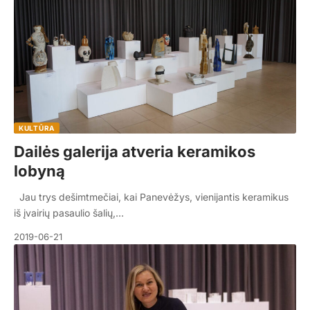
KULTŪRA
Dailės galerija atveria keramikos
lobyną
Jau trys dešimtmečiai, kai Panevėžys, vienijantis keramikus
iš įvairių pasaulio šalių,…
2019-06-21