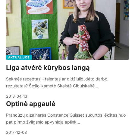
AKTUALIJOS
Liga atvėrė kūrybos langą
Sėkmės receptas – talentas ar didžiulio įdėto darbo
rezultatas? Šešiolikametė Skaistė Cibulskaitė…
2018-04-13
Optinė apgaulė
Prancūzų dizainerės Constance Guisset sukurtos lėkštės nuo
pat pirmo žvilgsnio apvynioja aplink…
2017-12-08