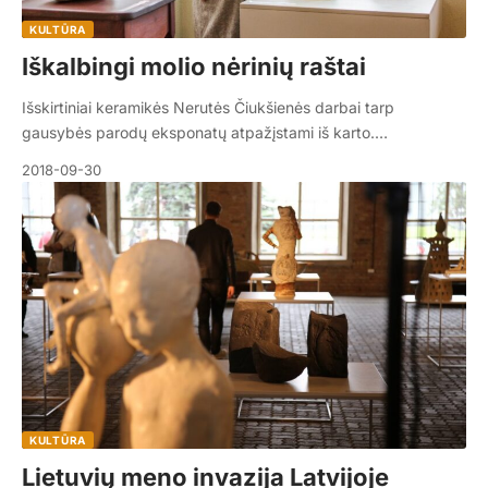
KULTŪRA
Iškalbingi molio nėrinių raštai
Išskirtiniai keramikės Nerutės Čiukšienės darbai tarp
gausybės parodų eksponatų atpažįstami iš karto.…
2018-09-30
KULTŪRA
Lietuvių meno invazija Latvijoje