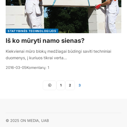
STATYBINĖS TECHNOLOGIJOS
Iš ko mūryti namo sienas?
Kiekvienai mūro blokų medžiagai būdingi saviti techniniai
duomenys, į kuriuos tikrai verta…
2016-03-05
Komentarų: 1
1
2
3
© 2025 ON MEDIA, UAB