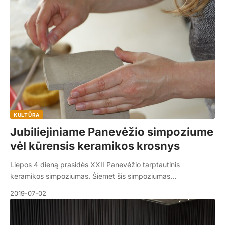
KULTŪRA
Jubiliejiniame Panevėžio simpoziume
vėl kūrensis keramikos krosnys
Liepos 4 dieną prasidės XXII Panevėžio tarptautinis
keramikos simpoziumas. Šiemet šis simpoziumas…
2019-07-02