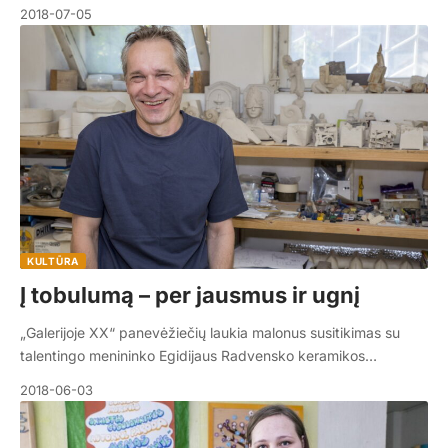
2018-07-05
KULTŪRA
Į tobulumą – per jausmus ir ugnį
„Galerijoje XX“ panevėžiečių laukia malonus susitikimas su
talentingo menininko Egidijaus Radvensko keramikos…
2018-06-03