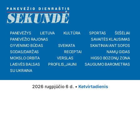
PANEVĖŽYS
LIETUVA
KULTŪRA
SPORTAS
ŠEŠĖLIAI
PANEVĖŽIO RAJONAS
SAVAITĖS KLAUSIMAS
GYVENIMO BŪDAS
SVEIKATA
SKAITINIAI ANT SOFOS
SODAS/DARŽAS
RECEPTAI
NAMŲ GIDAS
MOKSLO ORBITA
VERSLAS
HIGSO BOZONŲ ZONA
LAISVĖS BALSAS
PROFILIS_JAUNI
SAUGUMO BAROMETRAS
SU UKRAINA
2026 rugpjūčio 6 d. •
Ketvirtadienis