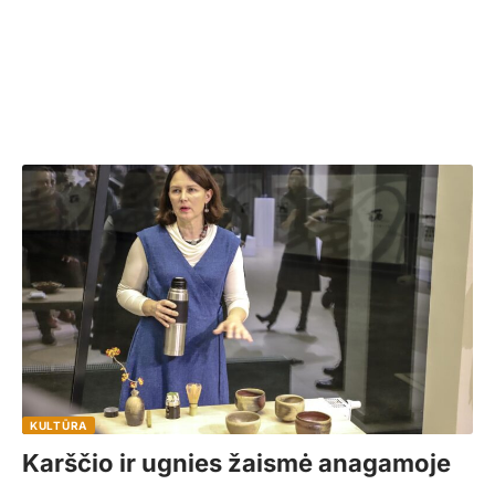
KULTŪRA
Karščio ir ugnies žaismė anagamoje