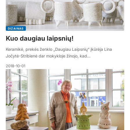
DIZAINAS
Kuo daugiau laipsnių!
Keramikė, prekės ženklo „Daugiau Laipsnių“ įkūrėja Lina
Jočytė-Stribienė dar mokykloje žinojo, kad…
2018-10-01