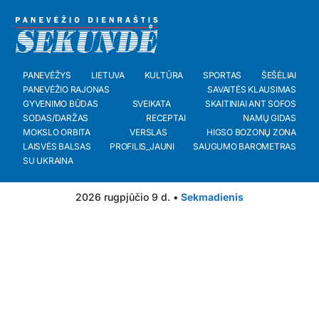
PANEVĖŽYS
LIETUVA
KULTŪRA
SPORTAS
ŠEŠĖLIAI
PANEVĖŽIO RAJONAS
SAVAITĖS KLAUSIMAS
GYVENIMO BŪDAS
SVEIKATA
SKAITINIAI ANT SOFOS
SODAS/DARŽAS
RECEPTAI
NAMŲ GIDAS
MOKSLO ORBITA
VERSLAS
HIGSO BOZONŲ ZONA
LAISVĖS BALSAS
PROFILIS_JAUNI
SAUGUMO BAROMETRAS
SU UKRAINA
2026 rugpjūčio 9 d. •
Sekmadienis