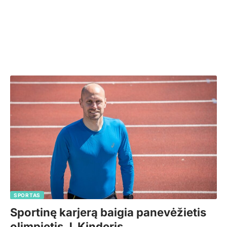
SPORTAS
Sportinę karjerą baigia panevėžietis
olimpietis J. Kinderis