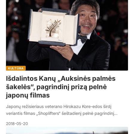
KULTŪRA
Išdalintos Kanų „Auksinės palmės
šakelės“, pagrindinį prizą pelnė
japonų filmas
Japonų režisieriaus veterano Hirokazu Kore-edos širdį
veriantis filmas „Shoplifters“ šeštadienį pelnė pagrindinį…
2018-05-20