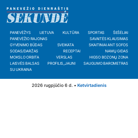
PANEVĖŽYS
LIETUVA
KULTŪRA
SPORTAS
ŠEŠĖLIAI
PANEVĖŽIO RAJONAS
SAVAITĖS KLAUSIMAS
GYVENIMO BŪDAS
SVEIKATA
SKAITINIAI ANT SOFOS
SODAS/DARŽAS
RECEPTAI
NAMŲ GIDAS
MOKSLO ORBITA
VERSLAS
HIGSO BOZONŲ ZONA
LAISVĖS BALSAS
PROFILIS_JAUNI
SAUGUMO BAROMETRAS
SU UKRAINA
2026 rugpjūčio 6 d. •
Ketvirtadienis