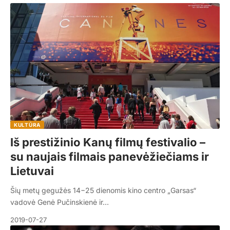
KULTŪRA
Iš prestižinio Kanų filmų festivalio –
su naujais filmais panevėžiečiams ir
Lietuvai
Šių metų gegužės 14−25 dienomis kino centro „Garsas“
vadovė Genė Pučinskienė ir…
2019-07-27