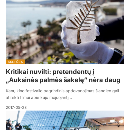
KULTŪRA
Kritikai nuvilti: pretendentų į
„Auksinės palmės šakelę“ nėra daug
Kanų kino festivalio pagrindinis apdovanojimas šiandien gali
atitekti filmui apie kūju mojuojantį…
2017-05-28