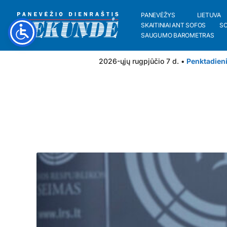
PANEVĖŽYS
LIETUVA
SKAITINIAI ANT SOFOS
S
SAUGUMO BAROMETRAS
2026-ųjų rugpjūčio 7 d. •
Penktadien