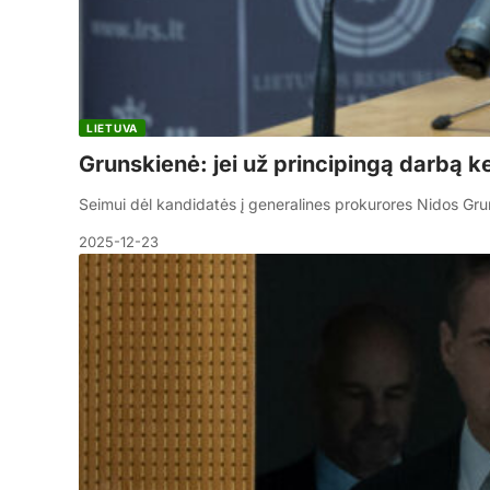
LIETUVA
Grunskienė: jei už principingą darbą ke
Seimui dėl kandidatės į generalines prokurores Nidos Gru
2025-12-23