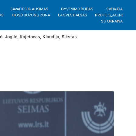
SAVAITĖS KLAUSIMAS
GYVENIMO BŪDAS
SVEIKATA
AS
HIGSO BOZONŲ ZONA
LAISVĖS BALSAS
PROFILIS_JAUNI
SU UKRAINA
lė
,
Jogilė
,
Kajetonas
,
Klaudija
,
Sikstas