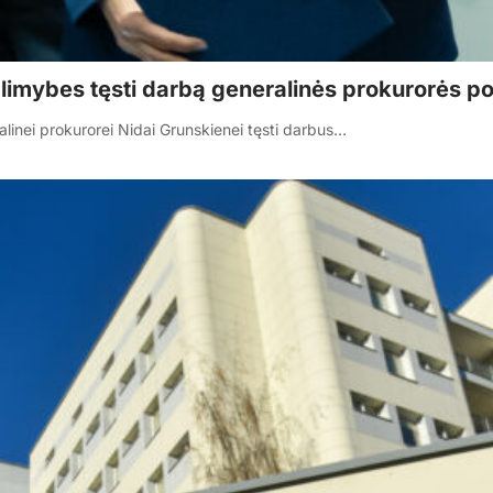
alimybes tęsti darbą generalinės prokurorės p
inei prokurorei Nidai Grunskienei tęsti darbus…