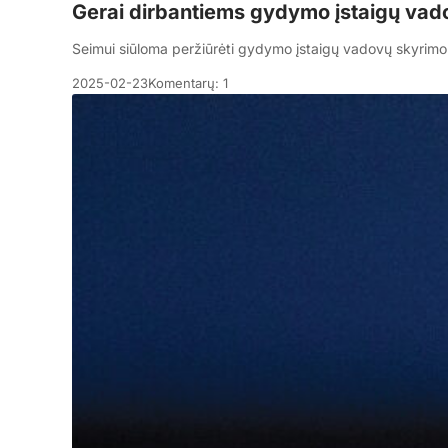
Gerai dirbantiems gydymo įstaigų vad
Seimui siūloma peržiūrėti gydymo įstaigų vadovų skyrimo 
2025-02-23
Komentarų: 1