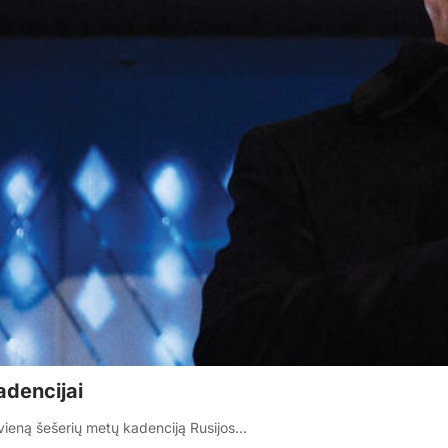
adencijai
vieną šešerių metų kadenciją Rusijos…