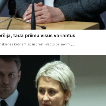
ršija, tada priimu visus variantus
nskienės ketinant apsispręsti slaptu balsavimu,…