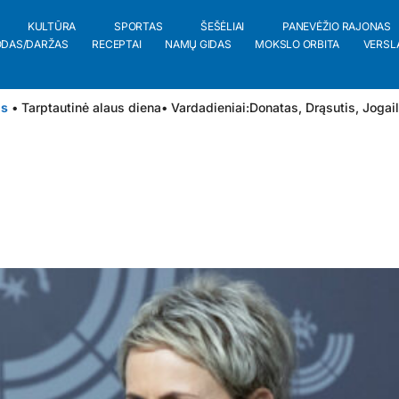
KULTŪRA
SPORTAS
ŠEŠĖLIAI
PANEVĖŽIO RAJONAS
ODAS/DARŽAS
RECEPTAI
NAMŲ GIDAS
MOKSLO ORBITA
VERSL
is
• Tarptautinė alaus diena
• Vardadieniai:
Donatas
,
Drąsutis
,
Jogai