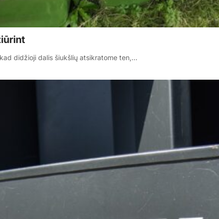
iūrint
kad didžioji dalis šiukšlių atsikratome ten,…