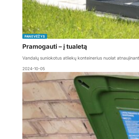
PANEVĖŽYS
Pramogauti – į tualetą
Vandalų suniokotus atliekų konteinerius nuolat atnaujinan
2024-10-05