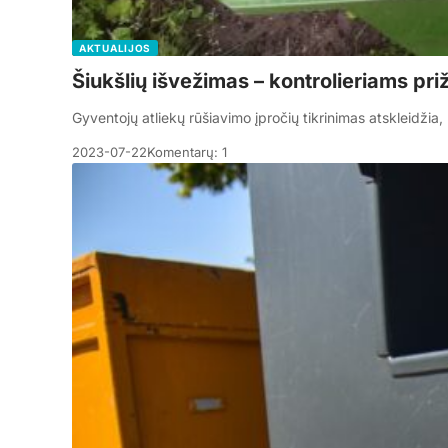
AKTUALIJOS
Šiukšlių išvežimas – kontrolieriams priž
Gyventojų atliekų rūšiavimo įpročių tikrinimas atskleidžia, 
2023-07-22
Komentarų: 1