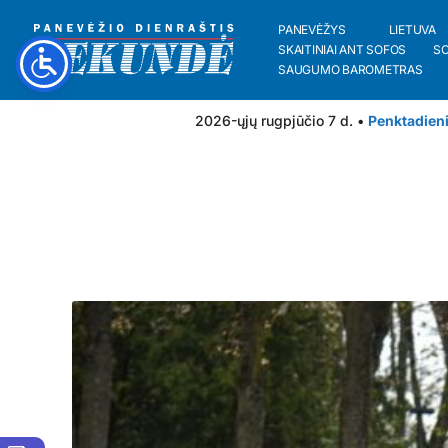
PANEVĖŽYS
LIETUVA
SKAITINIAI ANT SOFOS
S
SAUGUMO BAROMETRAS
2026-ųjų rugpjūčio 7 d. •
Penktadien