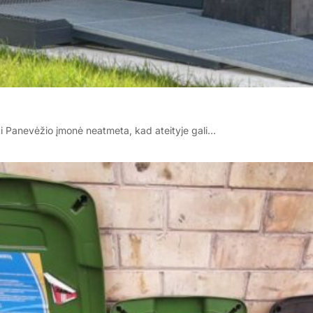
ti Panevėžio įmonė neatmeta, kad ateityje gali…