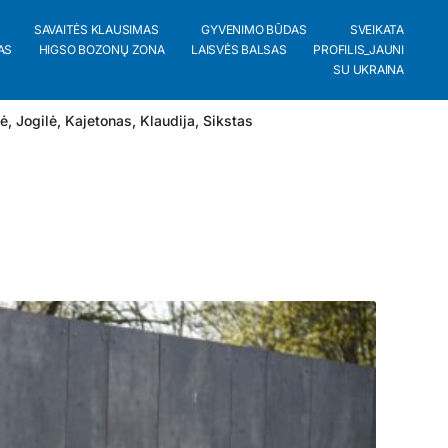
SAVAITĖS KLAUSIMAS
GYVENIMO BŪDAS
SVEIKATA
AS
HIGSO BOZONŲ ZONA
LAISVĖS BALSAS
PROFILIS_JAUNI
SU UKRAINA
lė
,
Jogilė
,
Kajetonas
,
Klaudija
,
Sikstas