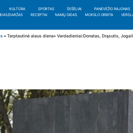
KULTŪRA
SPORTAS
ŠEŠĖLIAI
PANEVĖŽIO RAJONAS
ODAS/DARŽAS
RECEPTAI
NAMŲ GIDAS
MOKSLO ORBITA
VERSL
is
• Tarptautinė alaus diena
• Vardadieniai:
Donatas
,
Drąsutis
,
Jogai