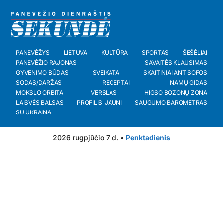
PANEVĖŽYS
LIETUVA
KULTŪRA
SPORTAS
ŠEŠĖLIAI
PANEVĖŽIO RAJONAS
SAVAITĖS KLAUSIMAS
GYVENIMO BŪDAS
SVEIKATA
SKAITINIAI ANT SOFOS
SODAS/DARŽAS
RECEPTAI
NAMŲ GIDAS
MOKSLO ORBITA
VERSLAS
HIGSO BOZONŲ ZONA
LAISVĖS BALSAS
PROFILIS_JAUNI
SAUGUMO BAROMETRAS
SU UKRAINA
2026 rugpjūčio 7 d. •
Penktadienis