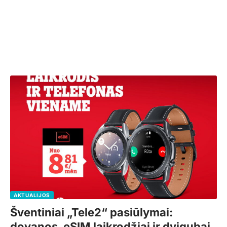
AKTUALIJOS
Šventiniai „Tele2“ pasiūlymai:
dovanos, eSIM laikrodžiai ir dvigubai