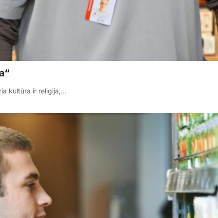
ia“
 kultūra ir religija,…