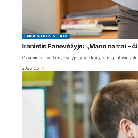
SAUGUMO BAROMETRAS
Iranietis Panevėžyje: „Mano namai – č
Gyvenimas svetimoje šalyje, ypač kai ją nuo gimtosios skiria
2026-05-17