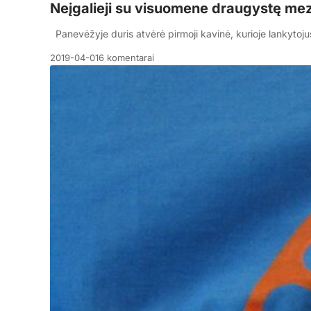
Neįgalieji su visuomene draugystę me
Panevėžyje duris atvėrė pirmoji kavinė, kurioje lankytoj
2019-04-01
6 komentarai