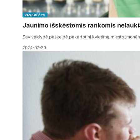
PANEVĖŽYS
Jaunimo išskėstomis rankomis nelauki
Savivaldybė paskelbė pakartotinį kvietimą miesto įmonė
2024-07-20