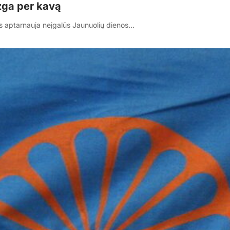
zga per kavą
us aptarnauja neįgalūs Jaunuolių dienos…