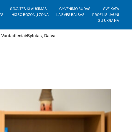
SAVAITĖS KLAUSIMAS
GYVENIMO BŪDAS
SVEIKATA
AS
HIGSO BOZONŲ ZONA
LAISVĖS BALSAS
PROFILIS_JAUNI
SU UKRAINA
 Vardadieniai:
Bylotas
,
Daiva