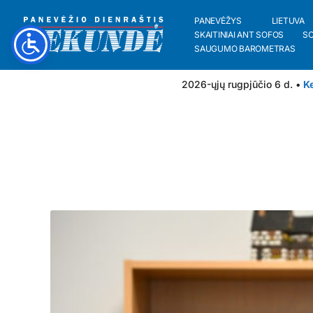
PANEVĖŽYS
LIETUVA
SKAITINIAI ANT SOFOS
S
SAUGUMO BAROMETRAS
2026-ųjų rugpjūčio 6 d. •
Ke