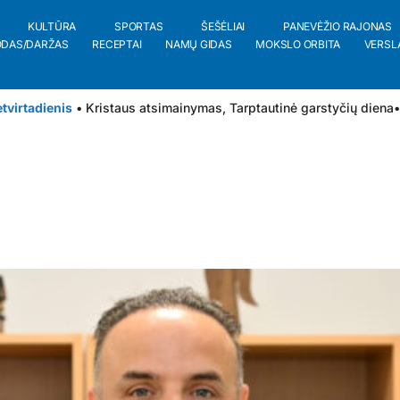
KULTŪRA
SPORTAS
ŠEŠĖLIAI
PANEVĖŽIO RAJONAS
ODAS/DARŽAS
RECEPTAI
NAMŲ GIDAS
MOKSLO ORBITA
VERSL
tvirtadienis
• Kristaus atsimainymas, Tarptautinė garstyčių diena
•