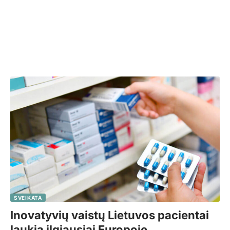
SVEIKATA
Inovatyvių vaistų Lietuvos pacientai
laukia ilgiausiai Europoje