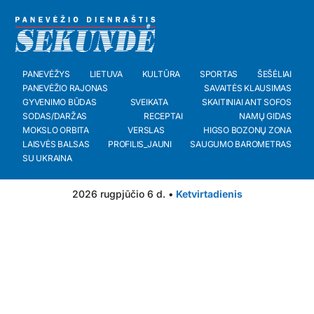
PANEVĖŽYS
LIETUVA
KULTŪRA
SPORTAS
ŠEŠĖLIAI
PANEVĖŽIO RAJONAS
SAVAITĖS KLAUSIMAS
GYVENIMO BŪDAS
SVEIKATA
SKAITINIAI ANT SOFOS
SODAS/DARŽAS
RECEPTAI
NAMŲ GIDAS
MOKSLO ORBITA
VERSLAS
HIGSO BOZONŲ ZONA
LAISVĖS BALSAS
PROFILIS_JAUNI
SAUGUMO BAROMETRAS
SU UKRAINA
2026 rugpjūčio 6 d. •
Ketvirtadienis