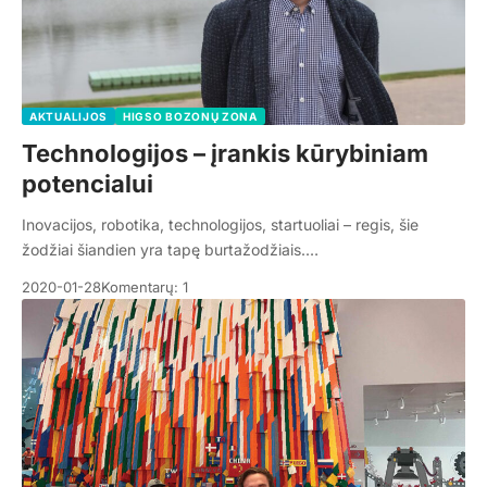
AKTUALIJOS
HIGSO BOZONŲ ZONA
Technologijos – įrankis kūrybiniam
potencialui
Inovacijos, robotika, technologijos, startuoliai – regis, šie
žodžiai šiandien yra tapę burtažodžiais.…
2020-01-28
Komentarų: 1