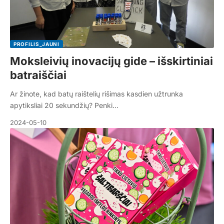
PROFILIS_JAUNI
Moksleivių inovacijų gide – išskirtiniai
batraiščiai
Ar žinote, kad batų raištelių rišimas kasdien užtrunka
apytiksliai 20 sekundžių? Penki…
2024-05-10