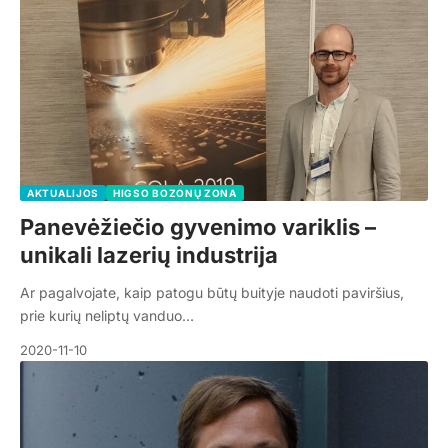
AKTUALIJOS
HIGSO BOZONŲ ZONA
Panevėžiečio gyvenimo variklis –
unikali lazerių industrija
Ar pagalvojate, kaip patogu būtų buityje naudoti paviršius,
prie kurių neliptų vanduo…
2020-11-10