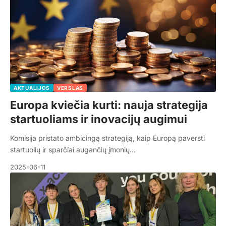
AKTUALIJOS
VERSLAS
Europa kviečia kurti: nauja strategija
startuoliams ir inovacijų augimui
Komisija pristato ambicingą strategiją, kaip Europą paversti
startuolių ir sparčiai augančių įmonių…
2025-06-11