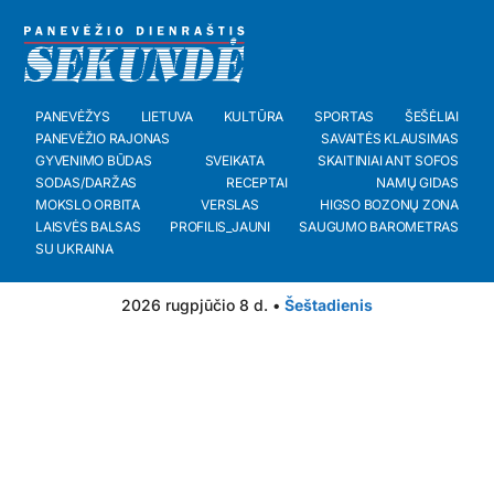
PANEVĖŽYS
LIETUVA
KULTŪRA
SPORTAS
ŠEŠĖLIAI
PANEVĖŽIO RAJONAS
SAVAITĖS KLAUSIMAS
GYVENIMO BŪDAS
SVEIKATA
SKAITINIAI ANT SOFOS
SODAS/DARŽAS
RECEPTAI
NAMŲ GIDAS
MOKSLO ORBITA
VERSLAS
HIGSO BOZONŲ ZONA
LAISVĖS BALSAS
PROFILIS_JAUNI
SAUGUMO BAROMETRAS
SU UKRAINA
2026 rugpjūčio 8 d. •
Šeštadienis