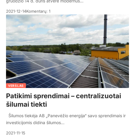
gruodžio 14 d. duris atvėrė modernus…
2021-12-14
Komentarų: 1
VERSLAS
Patikimi sprendimai – centralizuotai
šilumai tiekti
Šilumos tiekėja AB „Panevėžio energija“ savo sprendimais ir
investicijomis didina šilumos…
2021-11-15