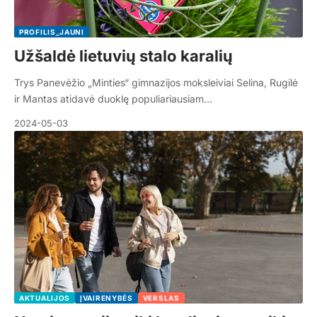
PROFILIS_JAUNI
Užšaldė lietuvių stalo karalių
Trys Panevėžio „Minties“ gimnazijos moksleiviai Selina, Rugilė
ir Mantas atidavė duoklę populiariausiam…
2024-05-03
AKTUALIJOS
ĮVAIRENYBĖS
VERSLAS