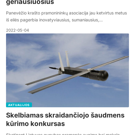
geriausiuosius
Panevėžio krašto pramonininkų asociacija jau ketvirtus metus
iš eilės pagerbia inovatyviausius, sumaniausius,…
2022-05-04
AKTUALIJOS
Skelbiamas skraidančiojo šaudmens
kūrimo konkursas
Skatinant Lietuvos gynybos pramonės augimą bei mokslo