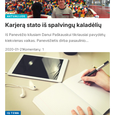
AKTUALIJOS
Karjerą stato iš spalvingų kaladėlių
Iš Panevėžio kilusiam Danui Paškauskui tikriausiai pavydėtų
kiekvienas vaikas. Panevėžietis dirba pasaulinio…
2020-01-21
Komentarų: 1
IQ TEMA