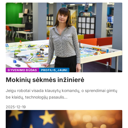
GYVENIMO BŪDAS
PROFILIS_JAUNI
Mokinių sėkmės inžinierė
Jeigu robotai visada klausytų komandų, o sprendimai gimtų
be klaidų, technologijų pasaulis…
2025-12-19