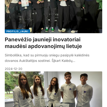
PROFILIS_JAUNI
Panevėžio jaunieji inovatoriai
maudėsi apdovanojimų lietuje
Simboliška, kad su pirmuoju sniegu pasipylė kalėdinės
dovanos Aukštaitijos sostinei. Šįkart Kalėdų…
2024-12-20