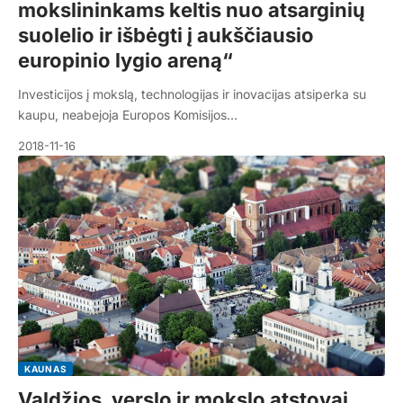
mokslininkams keltis nuo atsarginių
suolelio ir išbėgti į aukščiausio
europinio lygio areną“
Investicijos į mokslą, technologijas ir inovacijas atsiperka su
kaupu, neabejoja Europos Komisijos…
2018-11-16
KAUNAS
Valdžios, verslo ir mokslo atstovai