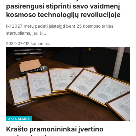
pasirengusi stiprinti savo vaidmenį
kosmoso technologijų revoliucijoje
Iki 2027 metų padėti įsisteigti bent 25 kosmoso srities
startuoliams, jau šį…
2022-07-11
2 komentarai
AKTUALIJOS
Krašto pramonininkai įvertino