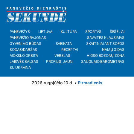
PANEVĖŽYS
LIETUVA
KULTŪRA
SPORTAS
ŠEŠĖLIAI
PANEVĖŽIO RAJONAS
SAVAITĖS KLAUSIMAS
GYVENIMO BŪDAS
SVEIKATA
SKAITINIAI ANT SOFOS
SODAS/DARŽAS
RECEPTAI
NAMŲ GIDAS
MOKSLO ORBITA
VERSLAS
HIGSO BOZONŲ ZONA
LAISVĖS BALSAS
PROFILIS_JAUNI
SAUGUMO BAROMETRAS
SU UKRAINA
2026 rugpjūčio 10 d. •
Pirmadienis