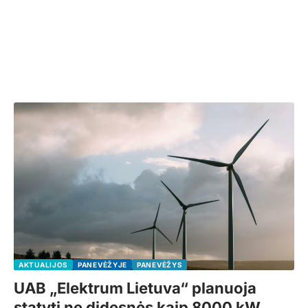
AKTUALIJOS
PANEVĖŽYJE
PANEVĖŽYS
UAB „Elektrum Lietuva“ planuoja
statyti ne didesnės kaip 8000 kW