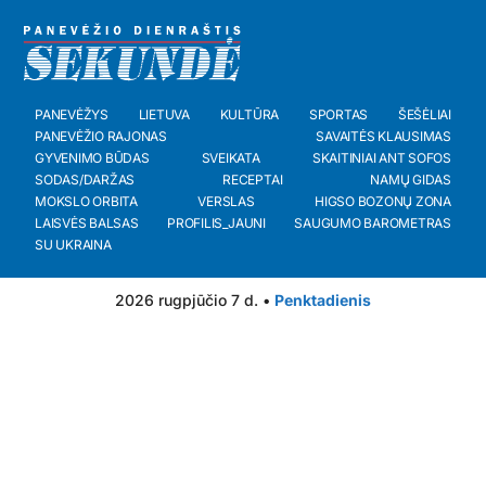
PANEVĖŽYS
LIETUVA
KULTŪRA
SPORTAS
ŠEŠĖLIAI
PANEVĖŽIO RAJONAS
SAVAITĖS KLAUSIMAS
GYVENIMO BŪDAS
SVEIKATA
SKAITINIAI ANT SOFOS
SODAS/DARŽAS
RECEPTAI
NAMŲ GIDAS
MOKSLO ORBITA
VERSLAS
HIGSO BOZONŲ ZONA
LAISVĖS BALSAS
PROFILIS_JAUNI
SAUGUMO BAROMETRAS
SU UKRAINA
2026 rugpjūčio 7 d. •
Penktadienis