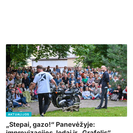
AKTUALIJOS
„Stepai, gazo!“ Panevėžyje:
improvizacijos, ledai ir „Grafelis“