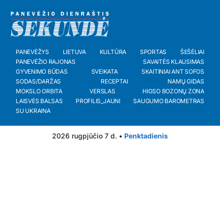
PANEVĖŽYS
LIETUVA
KULTŪRA
SPORTAS
ŠEŠĖLIAI
PANEVĖŽIO RAJONAS
SAVAITĖS KLAUSIMAS
GYVENIMO BŪDAS
SVEIKATA
SKAITINIAI ANT SOFOS
SODAS/DARŽAS
RECEPTAI
NAMŲ GIDAS
MOKSLO ORBITA
VERSLAS
HIGSO BOZONŲ ZONA
LAISVĖS BALSAS
PROFILIS_JAUNI
SAUGUMO BAROMETRAS
SU UKRAINA
2026 rugpjūčio 7 d. •
Penktadienis