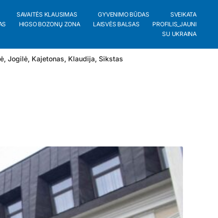
SAVAITĖS KLAUSIMAS
GYVENIMO BŪDAS
SVEIKATA
AS
HIGSO BOZONŲ ZONA
LAISVĖS BALSAS
PROFILIS_JAUNI
SU UKRAINA
lė
,
Jogilė
,
Kajetonas
,
Klaudija
,
Sikstas