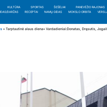
KULTŪRA
SPORTAS
ŠEŠĖLIAI
PANEVĖŽIO RAJONAS
ODAS/DARŽAS
RECEPTAI
NAMŲ GIDAS
MOKSLO ORBITA
VERSL
is
• Tarptautinė alaus diena
• Vardadieniai:
Donatas
,
Drąsutis
,
Jogai