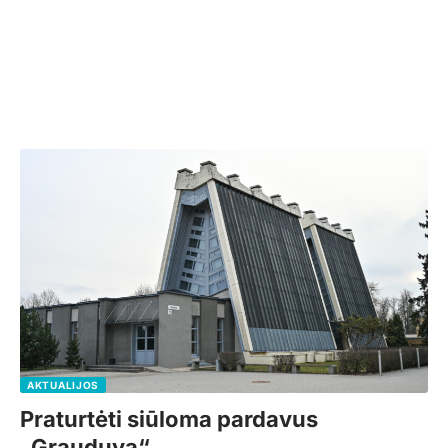
AKTUALIJOS
Praturtėti siūloma pardavus
„Grauduvą“