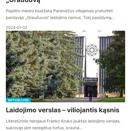
Papildo miesto biudžetą Panevėžys viliojamas praturtėti
pardavęs „Grauduvos“ laidojimo namus. Tokį pasiūlymą…
2024-01-02
AKTUALIJOS
Laidojimo verslas – viliojantis kąsnis
Literatūrinio herojaus Franko Kruko įsuktas laidojimo verslas,
sukrovęs jam neregėtus turtus, krauna…