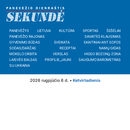
PANEVĖŽYS
LIETUVA
KULTŪRA
SPORTAS
ŠEŠĖLIAI
PANEVĖŽIO RAJONAS
SAVAITĖS KLAUSIMAS
GYVENIMO BŪDAS
SVEIKATA
SKAITINIAI ANT SOFOS
SODAS/DARŽAS
RECEPTAI
NAMŲ GIDAS
MOKSLO ORBITA
VERSLAS
HIGSO BOZONŲ ZONA
LAISVĖS BALSAS
PROFILIS_JAUNI
SAUGUMO BAROMETRAS
SU UKRAINA
2026 rugpjūčio 6 d. •
Ketvirtadienis