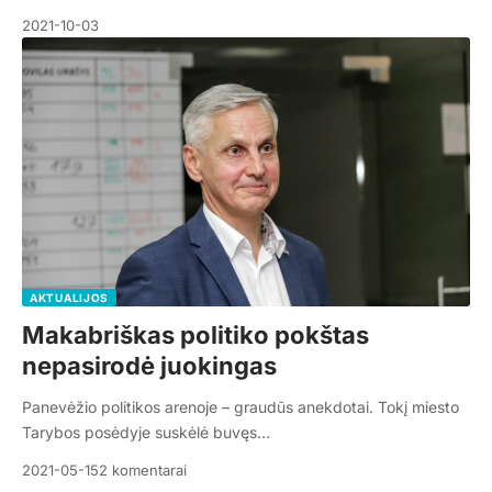
2021-10-03
AKTUALIJOS
Makabriškas politiko pokštas
nepasirodė juokingas
Panevėžio politikos arenoje – graudūs anekdotai. Tokį miesto
Tarybos posėdyje suskėlė buvęs…
2021-05-15
2 komentarai