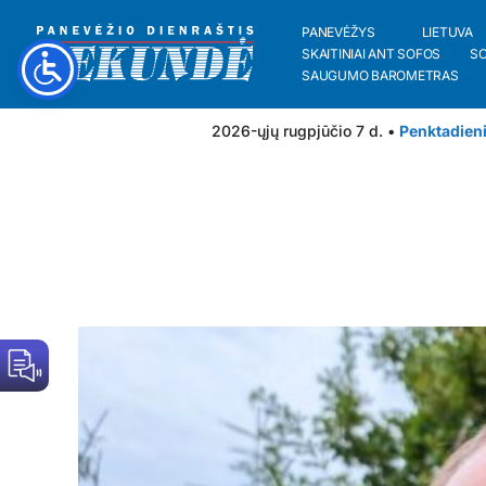
PANEVĖŽYS
LIETUVA
SKAITINIAI ANT SOFOS
S
SAUGUMO BAROMETRAS
2026-ųjų rugpjūčio 7 d. •
Penktadien