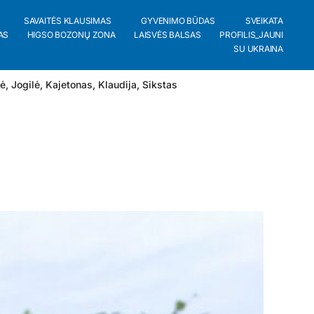
SAVAITĖS KLAUSIMAS
GYVENIMO BŪDAS
SVEIKATA
AS
HIGSO BOZONŲ ZONA
LAISVĖS BALSAS
PROFILIS_JAUNI
SU UKRAINA
lė
,
Jogilė
,
Kajetonas
,
Klaudija
,
Sikstas