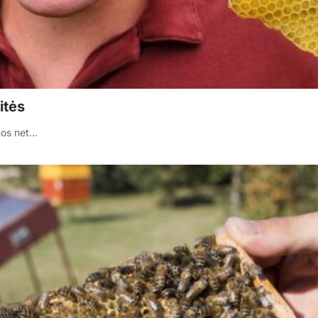
itės
inos net…