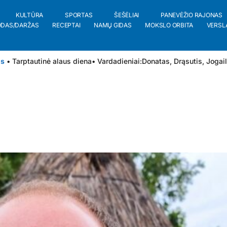
KULTŪRA
SPORTAS
ŠEŠĖLIAI
PANEVĖŽIO RAJONAS
ODAS/DARŽAS
RECEPTAI
NAMŲ GIDAS
MOKSLO ORBITA
VERSL
is
• Tarptautinė alaus diena
• Vardadieniai:
Donatas
,
Drąsutis
,
Jogai