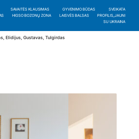
SAVAITĖS KLAUSIMAS
GYVENIMO BŪDAS
SVEIKATA
AS
HIGSO BOZONŲ ZONA
LAISVĖS BALSAS
PROFILIS_JAUNI
SU UKRAINA
as
,
Elidijus
,
Gustavas
,
Tulgirdas