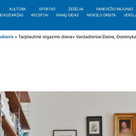
KULTŪRA
SPORTAS
ŠEŠĖLIAI
PANEVĖŽIO RAJONAS
ODAS/DARŽAS
RECEPTAI
NAMŲ GIDAS
MOKSLO ORBITA
VERSL
adienis
• Tarptautinė orgazmo diena
• Vardadieniai:
Daina
,
Dominyk