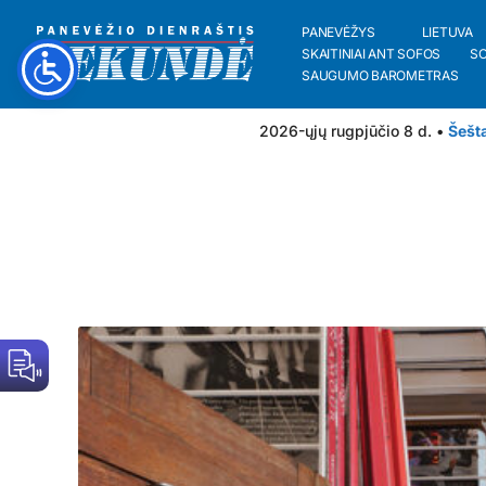
PANEVĖŽYS
LIETUVA
SKAITINIAI ANT SOFOS
S
SAUGUMO BAROMETRAS
2026-ųjų rugpjūčio 8 d. •
Šešt