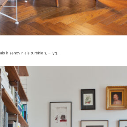
s ir senoviniais turėklais, – lyg…