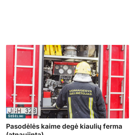
ŠEŠĖLIAI
Pasodėlės kaime degė kiaulių ferma
(atnaujinta)