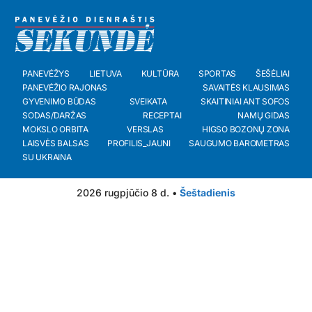
PANEVĖŽYS
LIETUVA
KULTŪRA
SPORTAS
ŠEŠĖLIAI
PANEVĖŽIO RAJONAS
SAVAITĖS KLAUSIMAS
GYVENIMO BŪDAS
SVEIKATA
SKAITINIAI ANT SOFOS
SODAS/DARŽAS
RECEPTAI
NAMŲ GIDAS
MOKSLO ORBITA
VERSLAS
HIGSO BOZONŲ ZONA
LAISVĖS BALSAS
PROFILIS_JAUNI
SAUGUMO BAROMETRAS
SU UKRAINA
2026 rugpjūčio 8 d. •
Šeštadienis