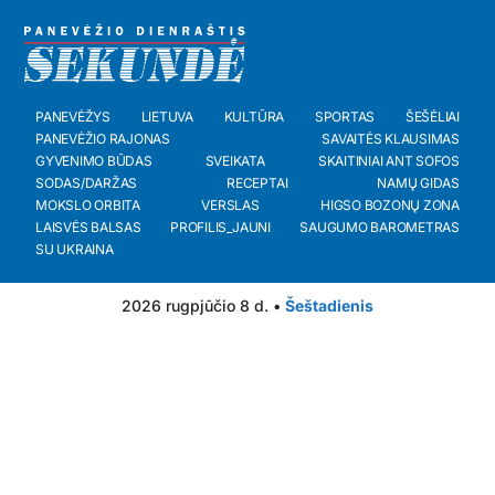
PANEVĖŽYS
LIETUVA
KULTŪRA
SPORTAS
ŠEŠĖLIAI
PANEVĖŽIO RAJONAS
SAVAITĖS KLAUSIMAS
GYVENIMO BŪDAS
SVEIKATA
SKAITINIAI ANT SOFOS
SODAS/DARŽAS
RECEPTAI
NAMŲ GIDAS
MOKSLO ORBITA
VERSLAS
HIGSO BOZONŲ ZONA
LAISVĖS BALSAS
PROFILIS_JAUNI
SAUGUMO BAROMETRAS
SU UKRAINA
2026 rugpjūčio 8 d. •
Šeštadienis