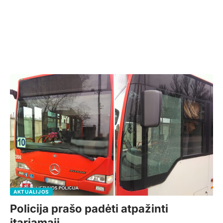
AKTUALIJOS
Policija prašo padėti atpažinti
įtariamąjį