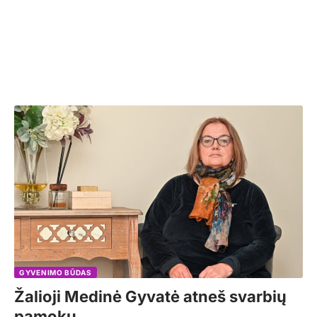
GYVENIMO BŪDAS
Žalioji Medinė Gyvatė atneš svarbių
pamokų