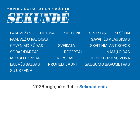
PANEVĖŽYS
LIETUVA
KULTŪRA
SPORTAS
ŠEŠĖLIAI
PANEVĖŽIO RAJONAS
SAVAITĖS KLAUSIMAS
GYVENIMO BŪDAS
SVEIKATA
SKAITINIAI ANT SOFOS
SODAS/DARŽAS
RECEPTAI
NAMŲ GIDAS
MOKSLO ORBITA
VERSLAS
HIGSO BOZONŲ ZONA
LAISVĖS BALSAS
PROFILIS_JAUNI
SAUGUMO BAROMETRAS
SU UKRAINA
2026 rugpjūčio 9 d. •
Sekmadienis