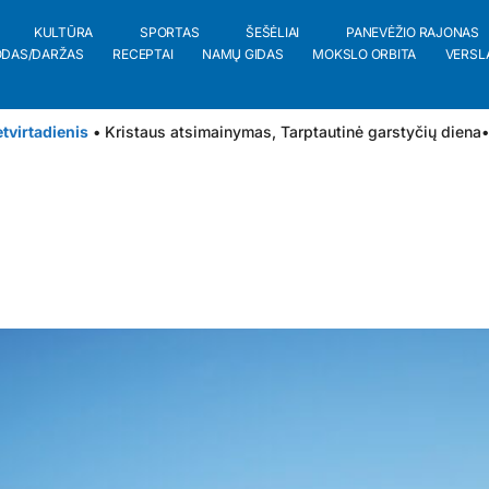
KULTŪRA
SPORTAS
ŠEŠĖLIAI
PANEVĖŽIO RAJONAS
ODAS/DARŽAS
RECEPTAI
NAMŲ GIDAS
MOKSLO ORBITA
VERSL
tvirtadienis
• Kristaus atsimainymas, Tarptautinė garstyčių diena
•