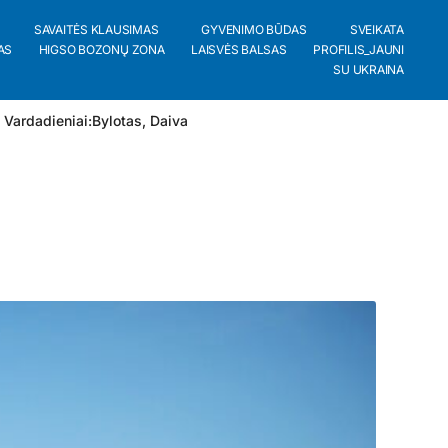
SAVAITĖS KLAUSIMAS
GYVENIMO BŪDAS
SVEIKATA
AS
HIGSO BOZONŲ ZONA
LAISVĖS BALSAS
PROFILIS_JAUNI
SU UKRAINA
 Vardadieniai:
Bylotas
,
Daiva