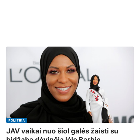
POLITIKA
JAV vaikai nuo šiol galės žaisti su
hidžabą dėvinčia lėle Barbie