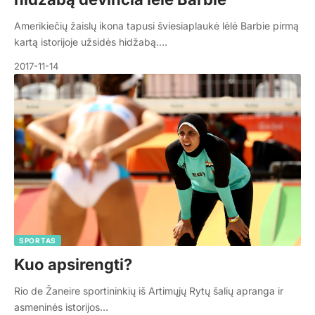
Amerikiečių žaislų ikona tapusi šviesiaplaukė lėlė Barbie pirmą
kartą istorijoje užsidės hidžabą.…
2017-11-14
SPORTAS
Kuo apsirengti?
Rio de Žaneire sportininkių iš Artimųjų Rytų šalių apranga ir
asmeninės istorijos…