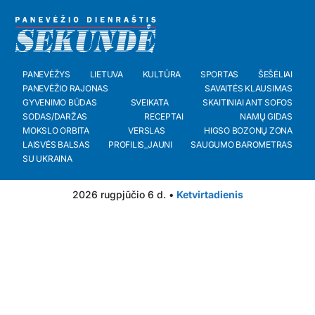
PANEVĖŽYS
LIETUVA
KULTŪRA
SPORTAS
ŠEŠĖLIAI
PANEVĖŽIO RAJONAS
SAVAITĖS KLAUSIMAS
GYVENIMO BŪDAS
SVEIKATA
SKAITINIAI ANT SOFOS
SODAS/DARŽAS
RECEPTAI
NAMŲ GIDAS
MOKSLO ORBITA
VERSLAS
HIGSO BOZONŲ ZONA
LAISVĖS BALSAS
PROFILIS_JAUNI
SAUGUMO BAROMETRAS
SU UKRAINA
2026 rugpjūčio 6 d. •
Ketvirtadienis