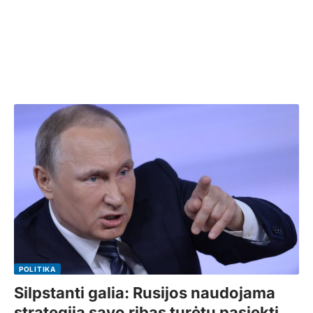
POLITIKA
Silpstanti galia: Rusijos naudojama
strategija savo ribas turėtų pasiekti