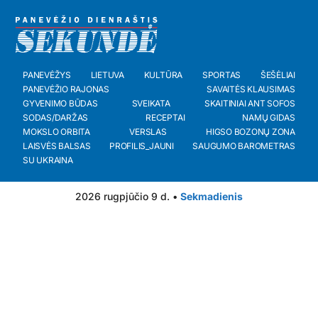
PANEVĖŽYS
LIETUVA
KULTŪRA
SPORTAS
ŠEŠĖLIAI
PANEVĖŽIO RAJONAS
SAVAITĖS KLAUSIMAS
GYVENIMO BŪDAS
SVEIKATA
SKAITINIAI ANT SOFOS
SODAS/DARŽAS
RECEPTAI
NAMŲ GIDAS
MOKSLO ORBITA
VERSLAS
HIGSO BOZONŲ ZONA
LAISVĖS BALSAS
PROFILIS_JAUNI
SAUGUMO BAROMETRAS
SU UKRAINA
2026 rugpjūčio 9 d. •
Sekmadienis