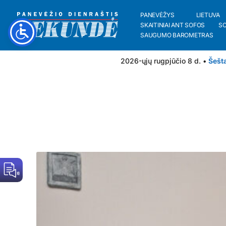
PANEVĖŽYS
LIETUVA
SKAITINIAI ANT SOFOS
S
SAUGUMO BAROMETRAS
2026-ųjų rugpjūčio 8 d. •
Šešt