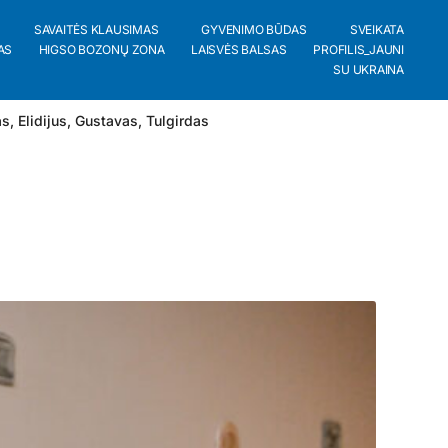
SAVAITĖS KLAUSIMAS
GYVENIMO BŪDAS
SVEIKATA
AS
HIGSO BOZONŲ ZONA
LAISVĖS BALSAS
PROFILIS_JAUNI
SU UKRAINA
as
,
Elidijus
,
Gustavas
,
Tulgirdas