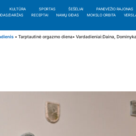
KULTŪRA
SPORTAS
ŠEŠĖLIAI
PANEVĖŽIO RAJONAS
ODAS/DARŽAS
RECEPTAI
NAMŲ GIDAS
MOKSLO ORBITA
VERSL
adienis
• Tarptautinė orgazmo diena
• Vardadieniai:
Daina
,
Dominyk