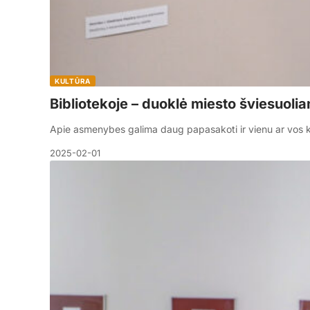
KULTŪRA
Bibliotekoje – duoklė miesto šviesuoli
Apie asmenybes galima daug papasakoti ir vienu ar vos k
2025-02-01