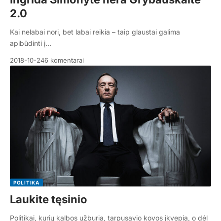
2.0
Kai nelabai nori, bet labai reikia – taip glaustai galima
apibūdinti į…
2018-10-24
6 komentarai
POLITIKA
Laukite tęsinio
Politikai, kurių kalbos užburia, tarpusavio kovos įkvepia, o dėl