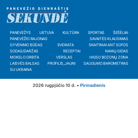
PANEVĖŽYS
LIETUVA
KULTŪRA
SPORTAS
ŠEŠĖLIAI
PANEVĖŽIO RAJONAS
SAVAITĖS KLAUSIMAS
GYVENIMO BŪDAS
SVEIKATA
SKAITINIAI ANT SOFOS
SODAS/DARŽAS
RECEPTAI
NAMŲ GIDAS
MOKSLO ORBITA
VERSLAS
HIGSO BOZONŲ ZONA
LAISVĖS BALSAS
PROFILIS_JAUNI
SAUGUMO BAROMETRAS
SU UKRAINA
2026 rugpjūčio 10 d. •
Pirmadienis