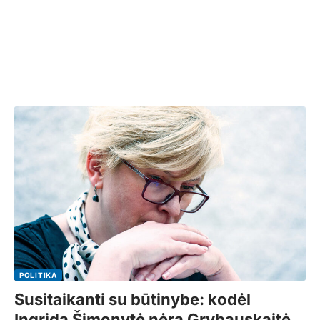
POLITIKA
Susitaikanti su būtinybe: kodėl
Ingrida Šimonytė nėra Grybauskaitė