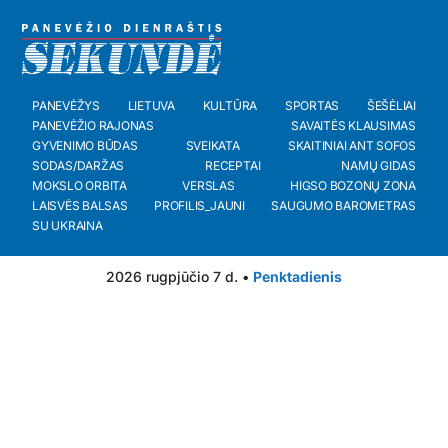
PANEVĖŽYS
LIETUVA
KULTŪRA
SPORTAS
ŠEŠĖLIAI
PANEVĖŽIO RAJONAS
SAVAITĖS KLAUSIMAS
GYVENIMO BŪDAS
SVEIKATA
SKAITINIAI ANT SOFOS
SODAS/DARŽAS
RECEPTAI
NAMŲ GIDAS
MOKSLO ORBITA
VERSLAS
HIGSO BOZONŲ ZONA
LAISVĖS BALSAS
PROFILIS_JAUNI
SAUGUMO BAROMETRAS
SU UKRAINA
2026 rugpjūčio 7 d. •
Penktadienis