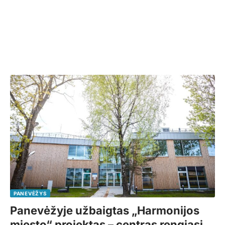
PANEVĖŽYS
Panevėžyje užbaigtas „Harmonijos
miesto“ projektas – centras rengiasi