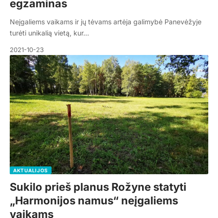
egzaminas
Neįgaliems vaikams ir jų tėvams artėja galimybė Panevėžyje
turėti unikalią vietą, kur…
2021-10-23
AKTUALIJOS
Sukilo prieš planus Rožyne statyti
„Harmonijos namus“ neįgaliems
vaikams