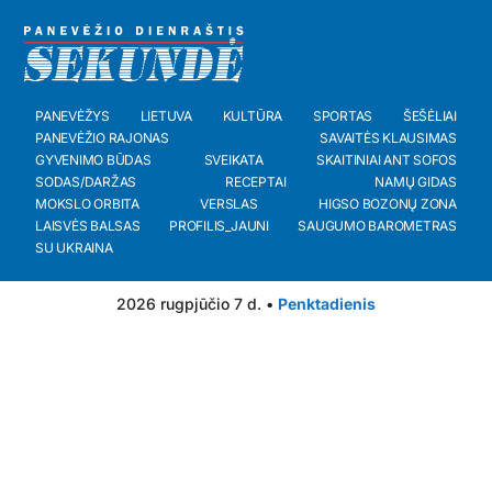
PANEVĖŽYS
LIETUVA
KULTŪRA
SPORTAS
ŠEŠĖLIAI
PANEVĖŽIO RAJONAS
SAVAITĖS KLAUSIMAS
GYVENIMO BŪDAS
SVEIKATA
SKAITINIAI ANT SOFOS
SODAS/DARŽAS
RECEPTAI
NAMŲ GIDAS
MOKSLO ORBITA
VERSLAS
HIGSO BOZONŲ ZONA
LAISVĖS BALSAS
PROFILIS_JAUNI
SAUGUMO BAROMETRAS
SU UKRAINA
2026 rugpjūčio 7 d. •
Penktadienis