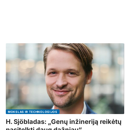
MOKSLAS IR TECHNOLOGIJOS
H. Sjöbladas: „Genų inžineriją reikėtų
pasitelkti daug dažniau“