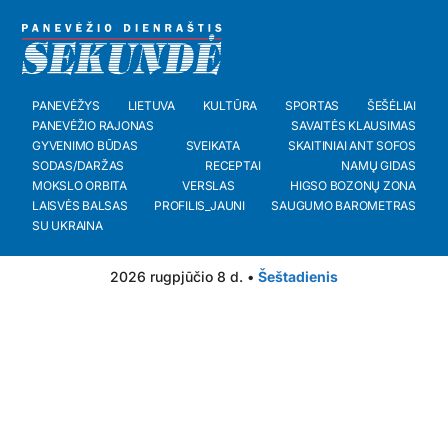
PANEVĖŽYS
LIETUVA
KULTŪRA
SPORTAS
ŠEŠĖLIAI
PANEVĖŽIO RAJONAS
SAVAITĖS KLAUSIMAS
GYVENIMO BŪDAS
SVEIKATA
SKAITINIAI ANT SOFOS
SODAS/DARŽAS
RECEPTAI
NAMŲ GIDAS
MOKSLO ORBITA
VERSLAS
HIGSO BOZONŲ ZONA
LAISVĖS BALSAS
PROFILIS_JAUNI
SAUGUMO BAROMETRAS
SU UKRAINA
2026 rugpjūčio 8 d. •
Šeštadienis