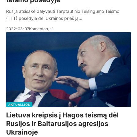
Rusija atsisakė dalyvauti Tarptautinio Teisingumo Teismo
(TTT) posėdyje dėl Ukrainos prieš ją…
2022-03-07
Komentarų: 1
AKTUALIJOS
Lietuva kreipsis į Hagos teismą dėl
Rusijos ir Baltarusijos agresijos
Ukrainoje