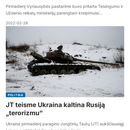
Pirmadienį Vyriausybės pasitarime buvo pritarta Teisingumo ir
Užsienio reikalų ministerijų parengtam kreipimuisi…
2022-02-28
POLITIKA
JT teisme Ukraina kaltina Rusiją
„terorizmu“
Ukraina pirmadienį paragino Jungtinių Tautų (JT) aukščiausiąjį