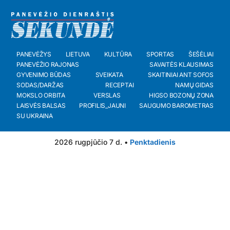
PANEVĖŽYS
LIETUVA
KULTŪRA
SPORTAS
ŠEŠĖLIAI
PANEVĖŽIO RAJONAS
SAVAITĖS KLAUSIMAS
GYVENIMO BŪDAS
SVEIKATA
SKAITINIAI ANT SOFOS
SODAS/DARŽAS
RECEPTAI
NAMŲ GIDAS
MOKSLO ORBITA
VERSLAS
HIGSO BOZONŲ ZONA
LAISVĖS BALSAS
PROFILIS_JAUNI
SAUGUMO BAROMETRAS
SU UKRAINA
2026 rugpjūčio 7 d. •
Penktadienis