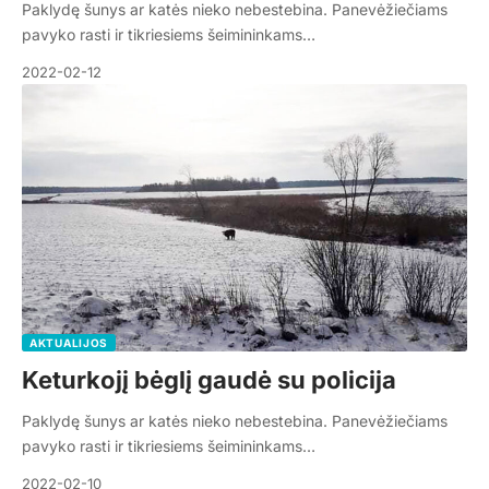
Paklydę šunys ar katės nieko nebestebina. Panevėžiečiams
pavyko rasti ir tikriesiems šeimininkams…
2022-02-12
AKTUALIJOS
Keturkojį bėglį gaudė su policija
Paklydę šunys ar katės nieko nebestebina. Panevėžiečiams
pavyko rasti ir tikriesiems šeimininkams…
2022-02-10