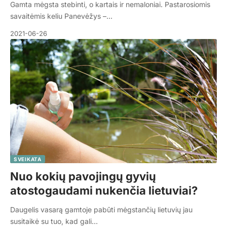
Gamta mėgsta stebinti, o kartais ir nemaloniai. Pastarosiomis
savaitėmis keliu Panevėžys –…
2021-06-26
SVEIKATA
Nuo kokių pavojingų gyvių
atostogaudami nukenčia lietuviai?
Daugelis vasarą gamtoje pabūti mėgstančių lietuvių jau
susitaikė su tuo, kad gali…