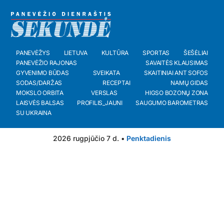
PANEVĖŽYS
LIETUVA
KULTŪRA
SPORTAS
ŠEŠĖLIAI
PANEVĖŽIO RAJONAS
SAVAITĖS KLAUSIMAS
GYVENIMO BŪDAS
SVEIKATA
SKAITINIAI ANT SOFOS
SODAS/DARŽAS
RECEPTAI
NAMŲ GIDAS
MOKSLO ORBITA
VERSLAS
HIGSO BOZONŲ ZONA
LAISVĖS BALSAS
PROFILIS_JAUNI
SAUGUMO BAROMETRAS
SU UKRAINA
2026 rugpjūčio 7 d. •
Penktadienis