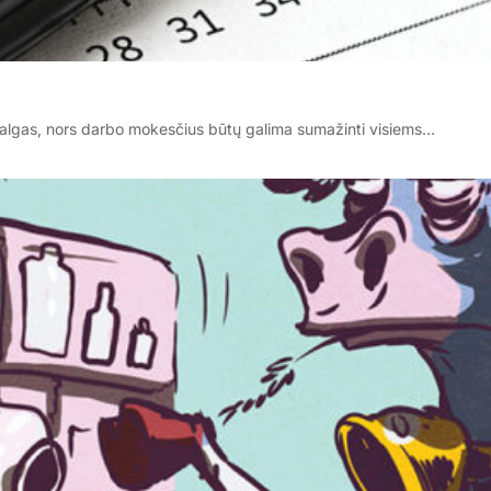
as algas, nors darbo mokesčius būtų galima sumažinti visiems…