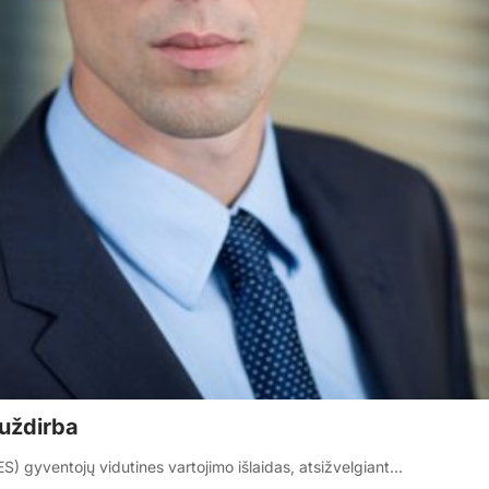
i uždirba
) gyventojų vidutines vartojimo išlaidas, atsižvelgiant…