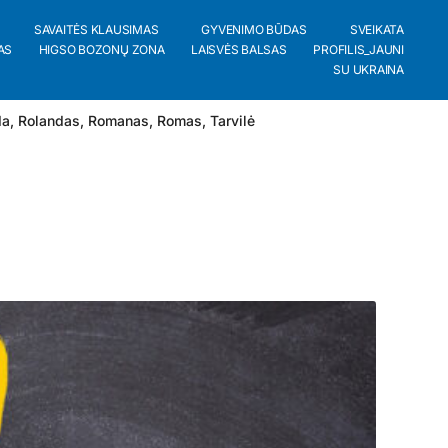
SAVAITĖS KLAUSIMAS
GYVENIMO BŪDAS
SVEIKATA
AS
HIGSO BOZONŲ ZONA
LAISVĖS BALSAS
PROFILIS_JAUNI
SU UKRAINA
da
,
Rolandas
,
Romanas
,
Romas
,
Tarvilė