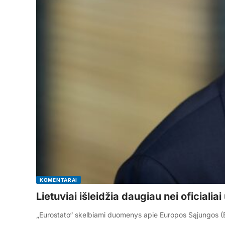
KOMENTARAI
Lietuviai išleidžia daugiau nei oficialia
„Eurostato“ skelbiami duomenys apie Europos Sąjungos (ES