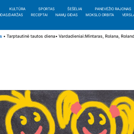
KULTŪRA
SPORTAS
ŠEŠĖLIAI
PANEVĖŽIO RAJONAS
ODAS/DARŽAS
RECEPTAI
NAMŲ GIDAS
MOKSLO ORBITA
VERSL
s
• Tarptautinė tautos diena
• Vardadieniai:
Mintaras
,
Rolana
,
Rolan