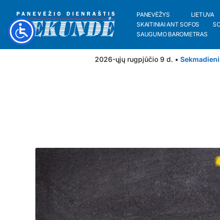
PANEVĖŽYS
LIETUVA
SKAITINIAI ANT SOFOS
S
SAUGUMO BAROMETRAS
2026-ųjų rugpjūčio 9 d. •
Sekmadieni