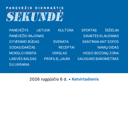
PANEVĖŽYS
LIETUVA
KULTŪRA
SPORTAS
ŠEŠĖLIAI
PANEVĖŽIO RAJONAS
SAVAITĖS KLAUSIMAS
GYVENIMO BŪDAS
SVEIKATA
SKAITINIAI ANT SOFOS
SODAS/DARŽAS
RECEPTAI
NAMŲ GIDAS
MOKSLO ORBITA
VERSLAS
HIGSO BOZONŲ ZONA
LAISVĖS BALSAS
PROFILIS_JAUNI
SAUGUMO BAROMETRAS
SU UKRAINA
2026 rugpjūčio 6 d. •
Ketvirtadienis