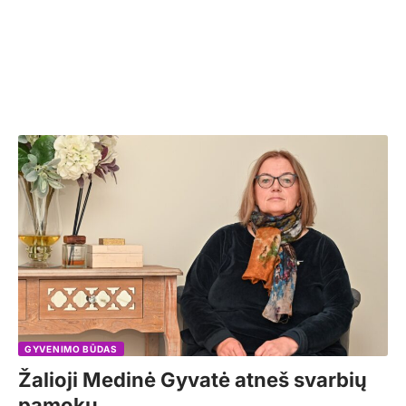
GYVENIMO BŪDAS
Žalioji Medinė Gyvatė atneš svarbių
pamokų