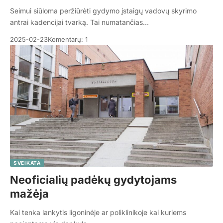
Seimui siūloma peržiūrėti gydymo įstaigų vadovų skyrimo
antrai kadencijai tvarką. Tai numatančias…
2025-02-23
Komentarų: 1
SVEIKATA
Neoficialių padėkų gydytojams
mažėja
Kai tenka lankytis ligoninėje ar poliklinikoje kai kuriems