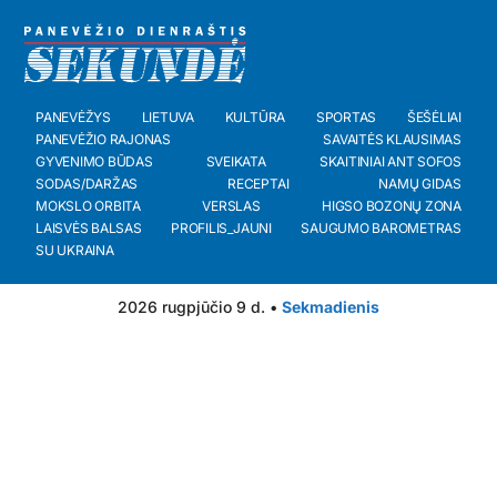
PANEVĖŽYS
LIETUVA
KULTŪRA
SPORTAS
ŠEŠĖLIAI
PANEVĖŽIO RAJONAS
SAVAITĖS KLAUSIMAS
GYVENIMO BŪDAS
SVEIKATA
SKAITINIAI ANT SOFOS
SODAS/DARŽAS
RECEPTAI
NAMŲ GIDAS
MOKSLO ORBITA
VERSLAS
HIGSO BOZONŲ ZONA
LAISVĖS BALSAS
PROFILIS_JAUNI
SAUGUMO BAROMETRAS
SU UKRAINA
2026 rugpjūčio 9 d. •
Sekmadienis