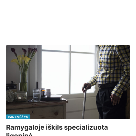
PANEVĖŽYS
Ramygaloje iškils specializuota
ligoninė