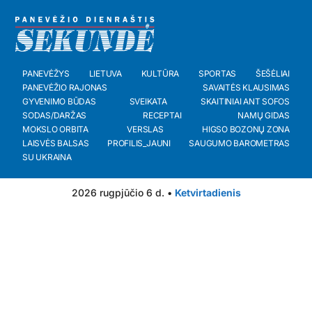
PANEVĖŽYS
LIETUVA
KULTŪRA
SPORTAS
ŠEŠĖLIAI
PANEVĖŽIO RAJONAS
SAVAITĖS KLAUSIMAS
GYVENIMO BŪDAS
SVEIKATA
SKAITINIAI ANT SOFOS
SODAS/DARŽAS
RECEPTAI
NAMŲ GIDAS
MOKSLO ORBITA
VERSLAS
HIGSO BOZONŲ ZONA
LAISVĖS BALSAS
PROFILIS_JAUNI
SAUGUMO BAROMETRAS
SU UKRAINA
2026 rugpjūčio 6 d. •
Ketvirtadienis