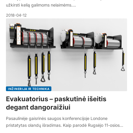
užkirsti kelią galimoms nelaimėms.…
2018-04-12
INŽINERIJA IR TECHNIKA
Evakuatorius – paskutinė išeitis
degant dangoraižiui
Pasaulinėje gaisrinės saugos konferencijoje Londone
pristatytas olandų išradimas. Kaip parodė Rugsėjo 11-osios…