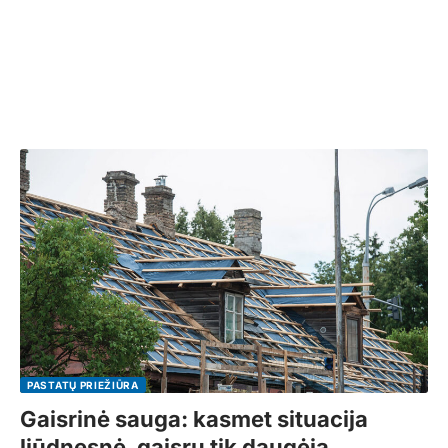
PASTATŲ PRIEŽIŪRA
Gaisrinė sauga: kasmet situacija
liūdnesnė, gaisrų tik daugėja