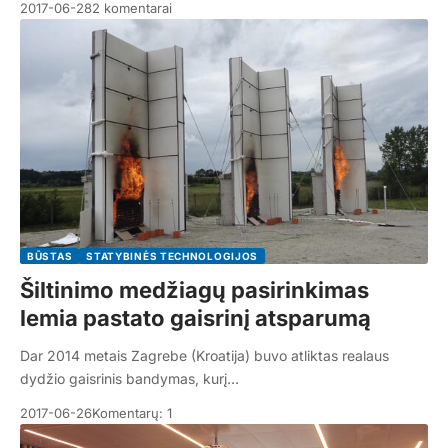
2017-06-28
2 komentarai
BŪSTAS
STATYBINĖS TECHNOLOGIJOS
Šiltinimo medžiagų pasirinkimas
lemia pastato gaisrinį atsparumą
Dar 2014 metais Zagrebe (Kroatija) buvo atliktas realaus
dydžio gaisrinis bandymas, kurį…
2017-06-26
Komentarų: 1