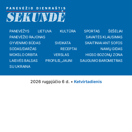
PANEVĖŽYS
LIETUVA
KULTŪRA
SPORTAS
ŠEŠĖLIAI
PANEVĖŽIO RAJONAS
SAVAITĖS KLAUSIMAS
GYVENIMO BŪDAS
SVEIKATA
SKAITINIAI ANT SOFOS
SODAS/DARŽAS
RECEPTAI
NAMŲ GIDAS
MOKSLO ORBITA
VERSLAS
HIGSO BOZONŲ ZONA
LAISVĖS BALSAS
PROFILIS_JAUNI
SAUGUMO BAROMETRAS
SU UKRAINA
2026 rugpjūčio 6 d. •
Ketvirtadienis